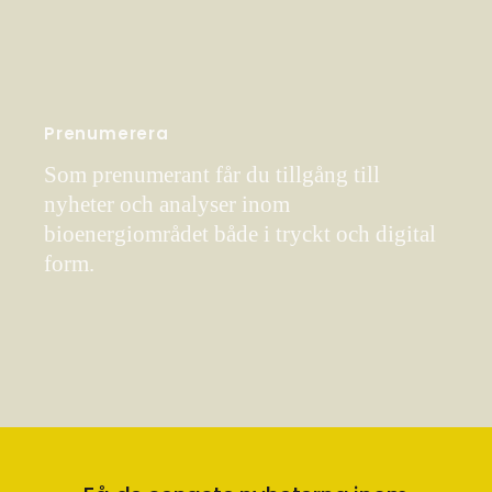
Prenumerera
Som prenumerant får du tillgång till
nyheter och analyser inom
bioenergiområdet både i tryckt och digital
form.