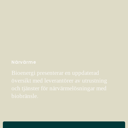
Närvärme
Bioenergi presenterar en uppdaterad
översikt med leverantörer av utrustning
och tjänster för närvärmelösningar med
biobränsle.