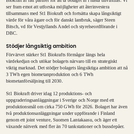
Biokraft är rätt partner för att ta bolaget in i nästa tillväxtfas. Vi
ser fram emot att utforska möjligheter att återinvestera
tillsammans med St1 Biokraft och fortsätta skapa långsiktigt
värde för våra ägare och för danskt lantbruk, säger Steen
Bitsch, vd för Vestjyllands Andel och styrelseordförande i
DBC.
Stödjer långsiktig ambition
Förvärvet stärker St1 Biokrafts förmågor längs hela
värdekedjan och utökar bolagets närvaro till en strategiskt
viktig marknad. Det stödjer bolagets långsiktiga ambition att nå
3 TWh egen biometanproduktion och 6 TWh
biometanförsäljning till 2030.
St1 Biokraft driver idag 12 produktions- och
uppgraderingsanläggningar i Sverige och Norge med ett
produktionsmål om cirka 750 GWh för 2026. Bolaget har även
två produktionsanläggningar under uppförande i Finland
genom ett joint venture, Suomen Lantakaasu, och äger ett
växande nätverk med fler än 70 tankstationer och bussdepåer.