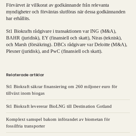
Förvärvet är villkorat av godkännande från relevanta
myndigheter och förväntas slutföras när dessa godkännanden
har erhållits.
St1 Biokrafts rådgivare i transaktionen var ING (M&A),
BAHR (juridisk), EY (finansiell och skatt), Niras (teknisk),
och Marsh (försäkring). DBCs rådgivare var Deloitte (M&A),
Plesner (juridisk), and PwC (finansiell och skatt).
Relaterade artiklar
St1 Biokraft säkrar finansiering om 260 miljoner euro för
tillväxt inom biogas
St1 Biokraft levererar BioLNG till Destination Gotland
Komplext samspel bakom införandet av biometan för
fossilfria transporter