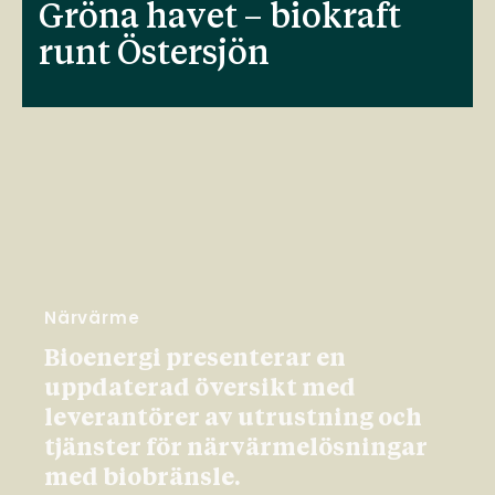
Gröna havet – biokraft
runt Östersjön
Närvärme
Bioenergi presenterar en
uppdaterad översikt med
leverantörer av utrustning och
tjänster för närvärmelösningar
med biobränsle.