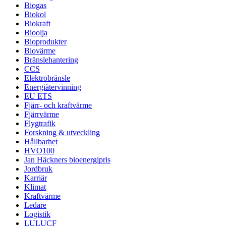
Biogas
Biokol
Biokraft
Bioolja
Bioprodukter
Biovärme
Bränslehantering
CCS
Elektrobränsle
Energiåtervinning
EU ETS
Fjärr- och kraftvärme
Fjärrvärme
Flygtrafik
Forskning & utveckling
Hållbarhet
HVO100
Jan Häckners bioenergipris
Jordbruk
Karriär
Klimat
Kraftvärme
Ledare
Logistik
LULUCF