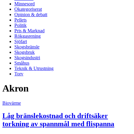
Minnesord
Okategoriserat
Opinion & debatt
Pellets
Politik
Pris & Marknad
Rökgasrening
Sjöfart
Skogsbränsle
Skogsbruk
Skogsindustri
Småhus
Teknik & Utrustning
Torv
Akron
Biovärme
Låg bränslekostnad och driftsäker
torkning av spannmål med flispanna