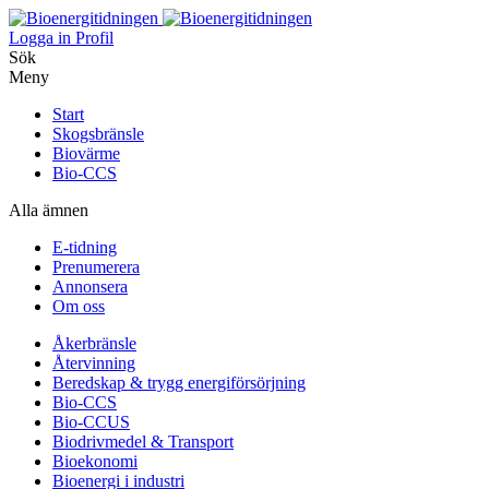
Logga in
Profil
Sök
Meny
Start
Skogsbränsle
Biovärme
Bio-CCS
Alla ämnen
E-tidning
Prenumerera
Annonsera
Om oss
Åkerbränsle
Återvinning
Beredskap & trygg energiförsörjning
Bio-CCS
Bio-CCUS
Biodrivmedel & Transport
Bioekonomi
Bioenergi i industri