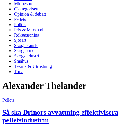
Minnesord
Okategoriserat
Opinion & debatt
Pellets
Politik
Pris & Marknad
Rökgasrening
Sjöfart
Skogsbränsle
Skogsbruk
Skogsindustri
Småhus
Teknik & Utrustning
Torv
Alexander Thelander
Pellets
Så ska Drinors avvattning effektivisera
pelletsindustrin