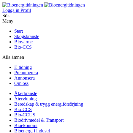
Logga in
Profil
Sök
Meny
Start
Skogsbränsle
Biovärme
Bio-CCS
Alla ämnen
E-tidning
Prenumerera
Annonsera
Om oss
Åkerbränsle
Återvinning
Beredskap & trygg energiförsörjning
Bio-CCS
Bio-CCUS
Biodrivmedel & Transport
Bioekonomi
Bioenergi i industri