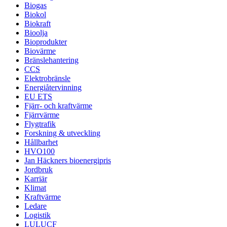
Biogas
Biokol
Biokraft
Bioolja
Bioprodukter
Biovärme
Bränslehantering
CCS
Elektrobränsle
Energiåtervinning
EU ETS
Fjärr- och kraftvärme
Fjärrvärme
Flygtrafik
Forskning & utveckling
Hållbarhet
HVO100
Jan Häckners bioenergipris
Jordbruk
Karriär
Klimat
Kraftvärme
Ledare
Logistik
LULUCF