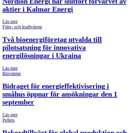
Nordion Energi har slutfört förvärvet av
aktier i Kalmar Energi
Läs mer
Fjärr- och kraftvärme
Två bioenergiföretag utvalda till
pilotsatsning för innovativa
energilösningar i Ukraina
Läs mer
Biovärme
Bidraget för energieffektivisering i
småhus öppnar för ansökningar den 1
september
Läs mer
Pellets
Rekordtillväxt för global produktion och