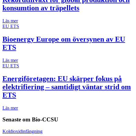
konsumtion av träpellets
Läs mer
EU ETS
Bioenergy Europe om översynen av EU
ETS
Läs mer
EU ETS
Energiföretagen: EU skärper fokus på
elektrifiering – samtidigt väntar strid om
ETS
Läs mer
Senaste om
Bio-CCSU
Koldioxidinfångning