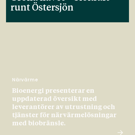
runt Östersjön
Närvärme
Bioenergi presenterar en
uppdaterad översikt med
leverantörer av utrustning och
tjänster för närvärmelösningar
med biobränsle.