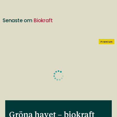
Senaste om
Biokraft
Premium
Gröna havet – biokraft