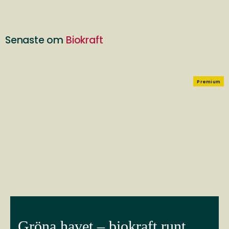
Senaste om
Biokraft
Premium
Gröna havet – biokraft runt