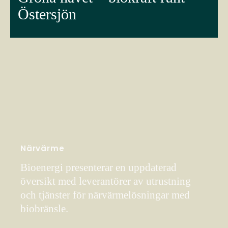
Östersjön
Närvärme
Bioenergi presenterar en uppdaterad
översikt med leverantörer av utrustning
och tjänster för närvärmelösningar med
biobränsle.