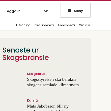
Meny
Logga in
Sök
E-tidning
Prenumerera
Annonsera
Om oss
Senaste ur
Skogsbränsle
Skogsbruk
Skogsstyrelsen ska beräkna
skogens samlade klimatnytta
Karriär
Mats Jakobsson blir ny