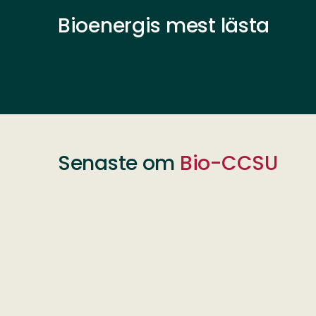
Bioenergis mest lästa
Senaste om
Bio-CCSU