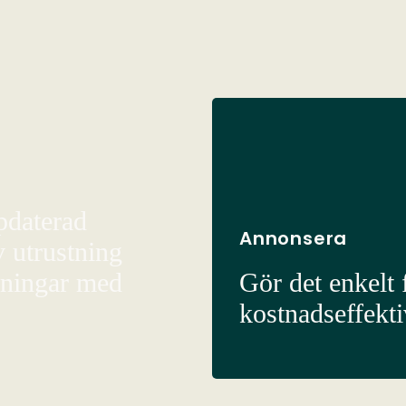
pdaterad
Annonsera
v utrustning
sningar med
Gör det enkelt f
kostnadseffekt