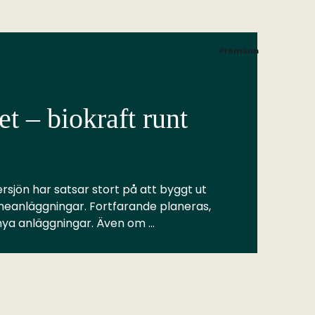
Premium
t – biokraft runt
rsjön har satsar stort på att byggt ut
meanläggningar. Fortfarande planeras,
 nya anläggningar. Även om …