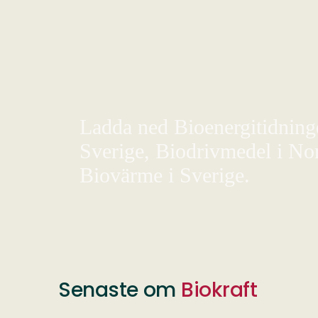
Ladda ned Bioenergitidningen
Sverige, Biodrivmedel i Nor
Biovärme i Sverige.
Senaste om
Biokraft