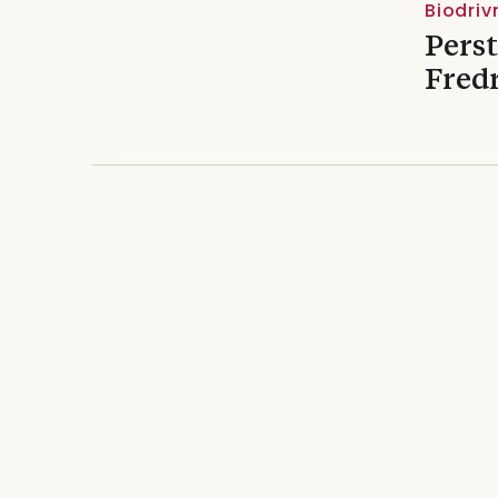
Biodri
Perst
Fredr