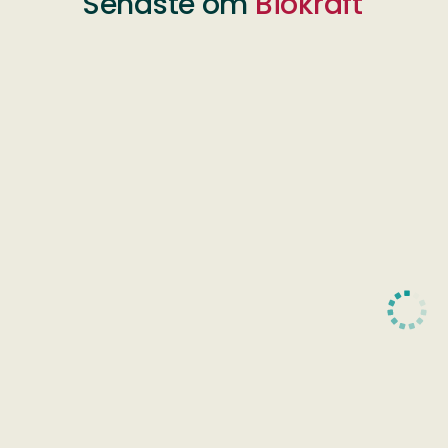
Senaste om
Biokraft