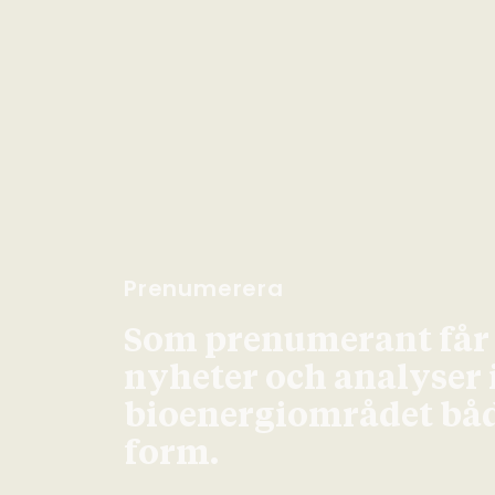
Prenumerera
Som prenumerant får d
nyheter och analyser
bioenergiområdet både
form.