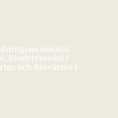
idningens senaste
ge, Biodrivmedel i
erige och Biovärme i