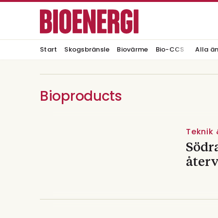
Start
Skogsbränsle
Biovärme
Bio-CCS
Alla ä
Bioproducts
Teknik 
Södr
återv