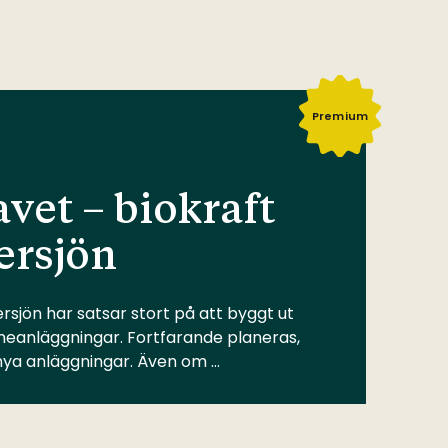
Premium
vet – biokraft
ersjön
rsjön har satsar stort på att byggt ut
meanläggningar. Fortfarande planeras,
 nya anläggningar. Även om …