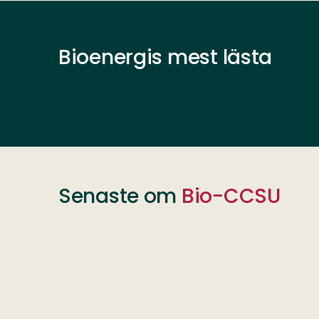
Bioenergis mest lästa
Senaste om
Bio-CCSU