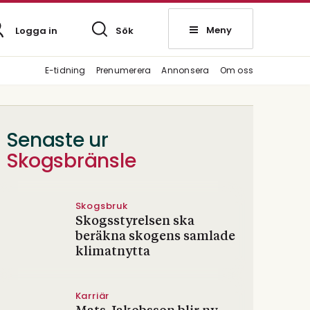
Meny
Logga in
Sök
E-tidning
Prenumerera
Annonsera
Om oss
Senaste ur
Skogsbränsle
Skogsbruk
Skogsstyrelsen ska
beräkna skogens samlade
klimatnytta
Karriär