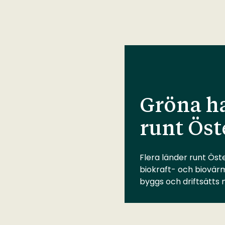
Gröna ha
runt Öst
Flera länder runt Öste
biokraft- och biovär
byggs och driftsätts