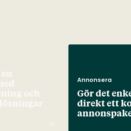
 en
Annonsera
med
tning och
Gör det enke
elösningar
direkt ett k
annonspake