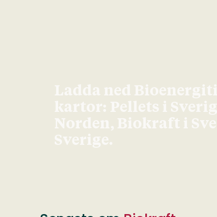
Ladda ned Bioenergit
kartor: Pellets i Sveri
Norden, Biokraft i Sv
Sverige.