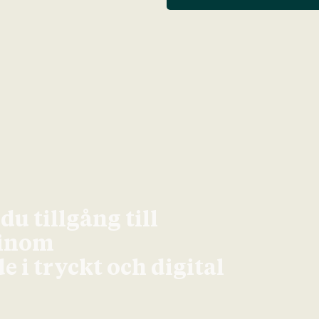
u tillgång till
 inom
 i tryckt och digital