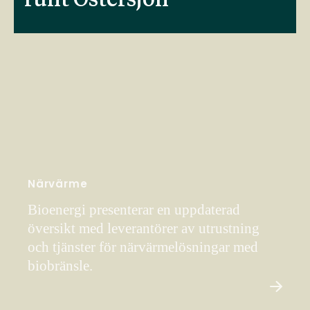
runt Östersjön
Närvärme
Bioenergi presenterar en uppdaterad
översikt med leverantörer av utrustning
och tjänster för närvärmelösningar med
biobränsle.