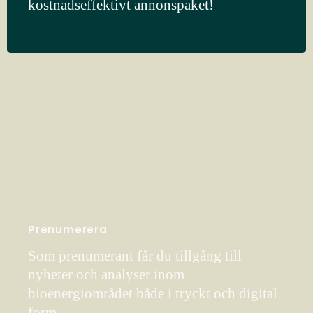
kostnadseffektivt annonspaket!
Prenumerera
Som prenumerant får du tillgång till
nyheter och analyser inom
bioenergiområdet både i tryckt och digital
form.