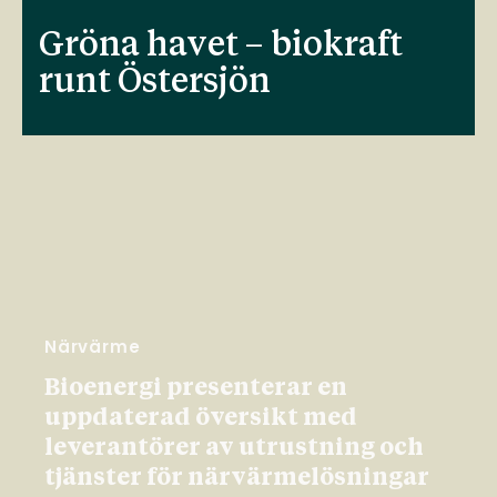
Gröna havet – biokraft
runt Östersjön
Närvärme
Bioenergi presenterar en
uppdaterad översikt med
leverantörer av utrustning och
tjänster för närvärmelösningar