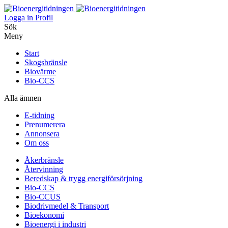
Logga in
Profil
Sök
Meny
Start
Skogsbränsle
Biovärme
Bio-CCS
Alla ämnen
E-tidning
Prenumerera
Annonsera
Om oss
Åkerbränsle
Återvinning
Beredskap & trygg energiförsörjning
Bio-CCS
Bio-CCUS
Biodrivmedel & Transport
Bioekonomi
Bioenergi i industri