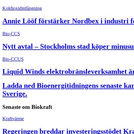
Koldioxidinfångning
Annie Lööf förstärker Nordbex i industri 
Bio-CCS
Nytt avtal – Stockholms stad köper minusu
Bio-CCUS
Liquid Winds elektrobränsleverksamhet är 
Ladda ned Bioenergitidningens senaste kart
Sverige.
Senaste om
Biokraft
Kraftvärme
Regeringen breddar investeringsstödet Kra