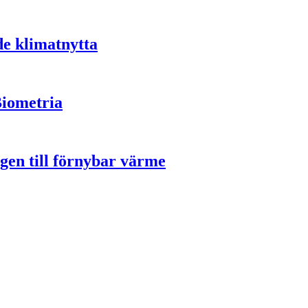
de klimatnytta
Biometria
gen till förnybar värme