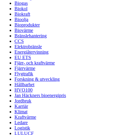
Biogas
Biokol
Biokraft
Bioolja
Bioprodukter
Biovärme
Bränslehantering
CCS
Elektrobränsle
Energiåtervinning
EU ETS
Fjärr- och kraftvärme
Fjärrvärme
Flygtrafik
Forskning & utveckling
Hållbarhet
HVO100
Jan Häckners bioenergipris
Jordbruk
Karriär
Klimat
Kraftvärme
Ledare
Logistik
LULUCF