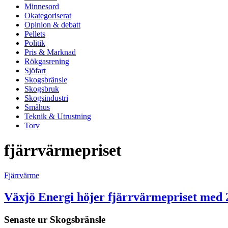
Minnesord
Okategoriserat
Opinion & debatt
Pellets
Politik
Pris & Marknad
Rökgasrening
Sjöfart
Skogsbränsle
Skogsbruk
Skogsindustri
Småhus
Teknik & Utrustning
Torv
fjärrvärmepriset
Fjärrvärme
Växjö Energi höjer fjärrvärmepriset med 
Senaste ur
Skogsbränsle