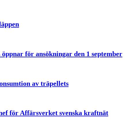
släppen
us öppnar för ansökningar den 1 september
onsumtion av träpellets
ef för Affärsverket svenska kraftnät