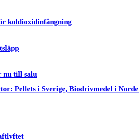
för koldioxidinfångning
tsläpp
nu till salu
or: Pellets i Sverige, Biodrivmedel i Norde
ftlyftet