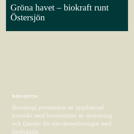
Gröna havet – biokraft runt
Östersjön
Närvärme
Bioenergi presenterar en uppdaterad
översikt med leverantörer av utrustning
och tjänster för närvärmelösningar med
biobränsle.