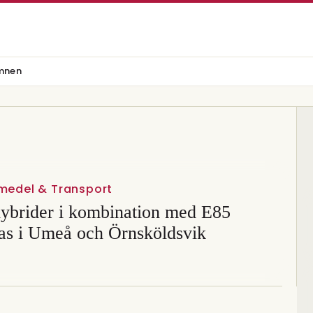
mnen
vmedel & Transport
ybrider i kombination med E85
ras i Umeå och Örnsköldsvik