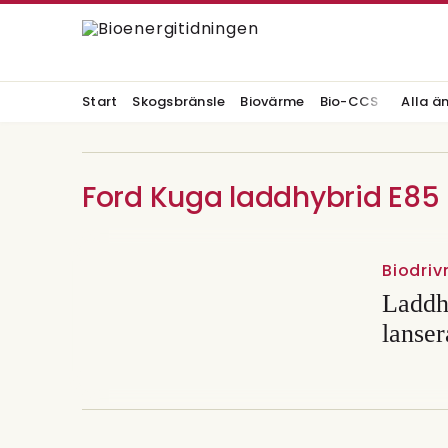
Start
Skogsbränsle
Biovärme
Bio-CCS
Alla ä
Ford Kuga laddhybrid E85
Biodri
Laddh
lanse