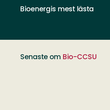
Bioenergis mest lästa
Senaste om
Bio-CCSU