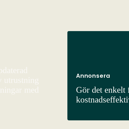
pdaterad
Annonsera
v utrustning
sningar med
Gör det enkelt f
kostnadseffekt