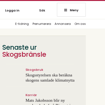
Meny
Logga in
Sök
E-tidning
Prenumerera
Annonsera
Om oss
Senaste ur
Skogsbränsle
Skogsbruk
Skogsstyrelsen ska beräkna
skogens samlade klimatnytta
Karriär
Mats Jakobsson blir ny