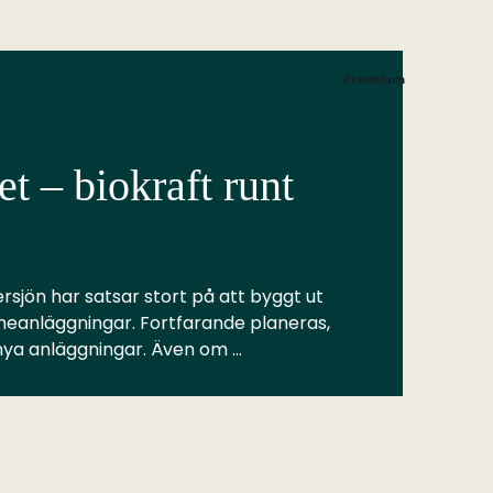
Premium
t – biokraft runt
rsjön har satsar stort på att byggt ut
meanläggningar. Fortfarande planeras,
 nya anläggningar. Även om …