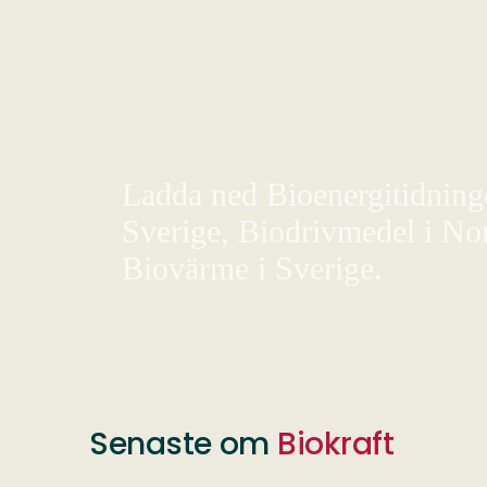
Ladda ned Bioenergitidningen
Sverige, Biodrivmedel i Nor
Biovärme i Sverige.
Senaste om
Biokraft