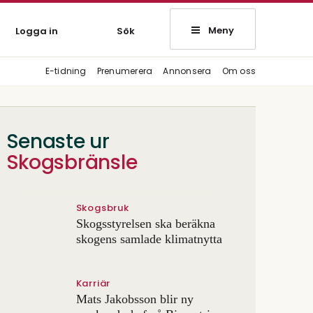
Meny
Logga in
Sök
E-tidning
Prenumerera
Annonsera
Om oss
Senaste ur
Skogsbränsle
Skogsbruk
Skogsstyrelsen ska beräkna
skogens samlade klimatnytta
Karriär
Mats Jakobsson blir ny