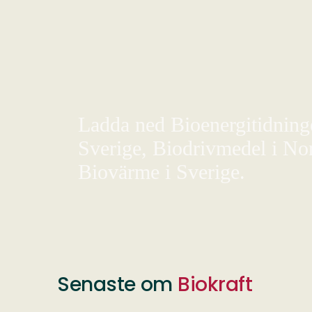
Ladda ned Bioenergitidningen
Sverige, Biodrivmedel i Nor
Biovärme i Sverige.
Senaste om
Biokraft