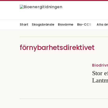
Start
Skogsbränsle
Biovärme
Bio-CCS
Alla ä
förnybarhetsdirektivet
Biodri
Stor e
Lantm