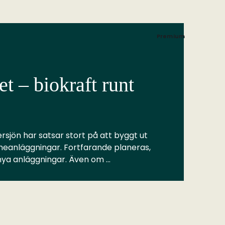
Premium
t – biokraft runt
rsjön har satsar stort på att byggt ut
meanläggningar. Fortfarande planeras,
 nya anläggningar. Även om …