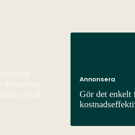
pdaterad
Annonsera
v utrustning
sningar med
Gör det enkelt f
kostnadseffekt