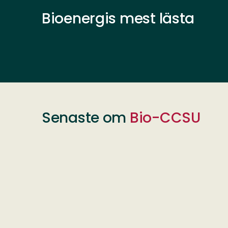
Bioenergis mest lästa
Senaste om
Bio-CCSU