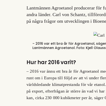
Lantmännen Agroetanol producerar för full
andra länder. Carl von Schantz, tillföro
på några frågor om utvecklingen i Bioene
– 2016 var ett bra år för Agroetanol, säger
Lantmännen Agroetanol. Foto: Kjell Olau
Hur har 2016 varit?
– 2016 var ännu ett bra år för Agroetanol med
runt om i Europa till följd av att vi under fl
världsledande klimatprestanda för vår etano
på export, efterfrågan är större än vad vi har
kan, cirka 230 000 kubikmeter per år, säger 