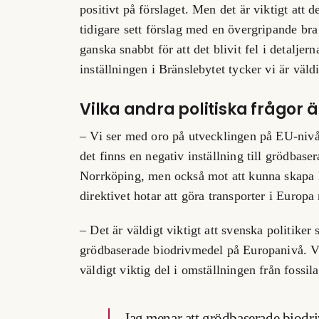
positivt på förslaget. Men det är viktigt att det
tidigare sett förslag med en övergripande bra
ganska snabbt för att det blivit fel i detalj
inställningen i Bränslebytet tycker vi är väld
Vilka andra politiska frågor är
– Vi ser med oro på utvecklingen på EU-nivå 
det finns en negativ inställning till grödbase
Norrköping, men också mot att kunna skapa hå
direktivet hotar att göra transporter i Europa
– Det är väldigt viktigt att svenska politiker 
grödbaserade biodrivmedel på Europanivå. Vi
väldigt viktig del i omställningen från fossila 
Jag menar att grödbaserade biodr