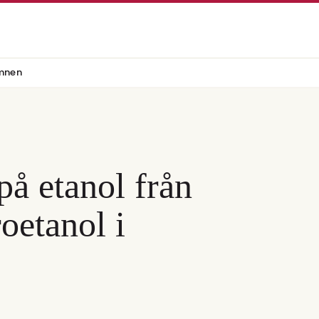
mnen
på etanol från
etanol i