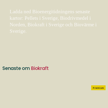
Ladda ned Bioenergitidningens senaste
kartor: Pellets i Sverige, Biodrivmedel i
Norden, Biokraft i Sverige och Biovärme i
Sverige.
Senaste om
Biokraft
Premium