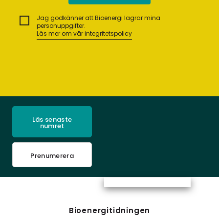
Jag godkänner att Bioenergi lagrar mina
personuppgifter.
Läs mer om vår integritetspolicy
Läs senaste
numret
Prenumerera
Bioenergitidningen