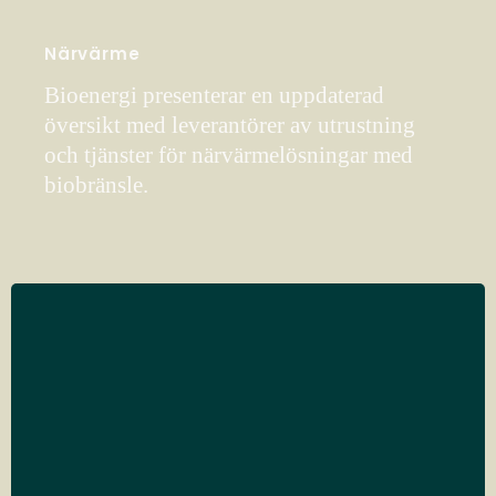
Närvärme
Bioenergi presenterar en uppdaterad
översikt med leverantörer av utrustning
och tjänster för närvärmelösningar med
biobränsle.