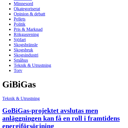
Minnesord
Okategoriserat
Opinion & debatt
Pellets
Politik
Pris & Marknad
Rökgasrening
Sjöfart
Skogsbränsle
Skogsbruk
Skogsindustri
Småhus
Teknik & Utrustning
Torv
GiBiGas
Teknik & Utrustning
GoBiGas-projektet avslutas men
anläggningen kan få en roll i framtidens
energiförsörjning