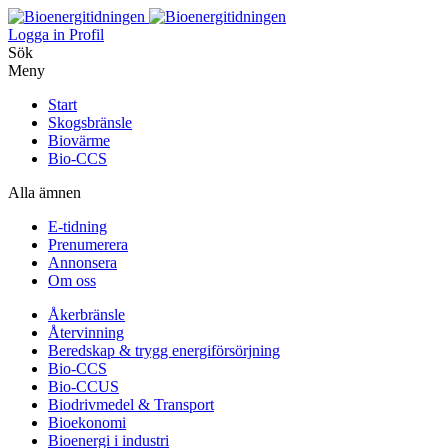
Logga in
Profil
Sök
Meny
Start
Skogsbränsle
Biovärme
Bio-CCS
Alla ämnen
E-tidning
Prenumerera
Annonsera
Om oss
Åkerbränsle
Återvinning
Beredskap & trygg energiförsörjning
Bio-CCS
Bio-CCUS
Biodrivmedel & Transport
Bioekonomi
Bioenergi i industri