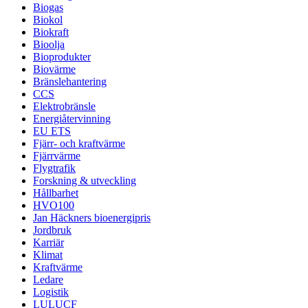
Biogas
Biokol
Biokraft
Bioolja
Bioprodukter
Biovärme
Bränslehantering
CCS
Elektrobränsle
Energiåtervinning
EU ETS
Fjärr- och kraftvärme
Fjärrvärme
Flygtrafik
Forskning & utveckling
Hållbarhet
HVO100
Jan Häckners bioenergipris
Jordbruk
Karriär
Klimat
Kraftvärme
Ledare
Logistik
LULUCF