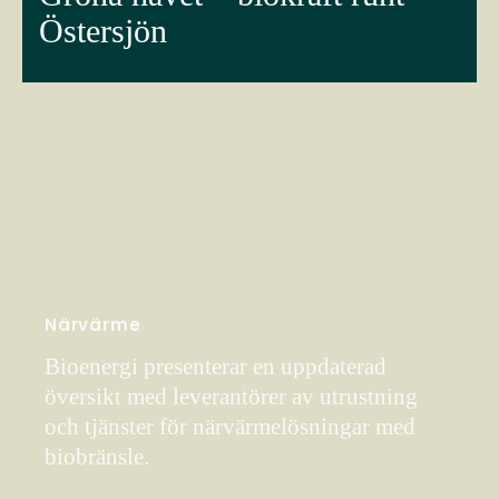
Östersjön
Närvärme
Bioenergi presenterar en uppdaterad
översikt med leverantörer av utrustning
och tjänster för närvärmelösningar med
biobränsle.