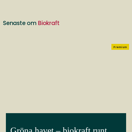
Senaste om
Biokraft
Premium
Gröna havet – biokraft runt