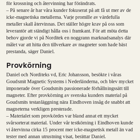
för krossning och återvinning har förändrats.
– På senare år har våra kunder fokuserat på att få ut mer av de
icke-magnetiska metallerna. Varje promille av värdefulla
metaller skall återvinnas. Det ställer högre krav på oss som
leverantör att ständigt hålla oss i framkant. För att möta detta
behov gjorde vi på Norditek en noggrann marknadsanalys där
målet var att hitta den tillverkare av magneter som hade bäst
prestanda, säger Daniel.
Provkörning
Daniel och Norditeks vd, Eric Johansson, besökte i våras
Goudsmit Magnetic Systems i Nederländerna, och blev mycket
imponerade över Goudsmits passionerade förhållningssätt till
magneter. Efter provkörning av svenska kunders material på
Goudsmits testanläggning nära Eindhoven insåg de snabbt att
magneterna verkligen presterade.
– Materialet som provkördes var bland annat ett mycket
svårsorterat material. Under vår testkörning i Eindhoven kunde
vi återvinna cirka 15 procent mer icke-magnetisk metall än vad
tester med annan utrustning visat, berättar Daniel.