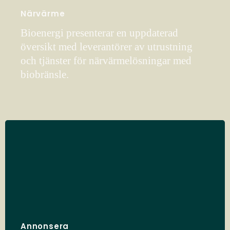
Närvärme
Bioenergi presenterar en uppdaterad
översikt med leverantörer av utrustning
och tjänster för närvärmelösningar med
biobränsle.
Annonsera