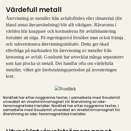
Värdefull metall
Återvinning av metaller från avfallsflöden eller råmaterial (för
bland annat återanvändning) blir allt viktigare. Råvarorna i
världen blir knappare och kostnaderna för avfallshantering
fortsätter att stiga. På regeringsnivå försöker man också främja
och subventionera återvinningsinitiativ. Detta ger ökad
efterfråga på marknaden för återvinning av metaller från
krossning av avfall. Goudsmit har utvecklat många separatorer
som kan plocka ut metall. Det handlar ofta om värdefulla
metaller, vilket gör återbetalningsperioden på investeringen
kort.
Norditek har efter noggranna tester, i samarbete med Goudsmit
utvecklat en virvelströmsmagnet för återvinning av icke-
ferromagnetiska metaller.
Norditek har efter noggranna tester, i
samarbete med Goudsmit utvecklat en virvelströmsmagnet för
återvinning av icke-ferromagnetiska metaller.