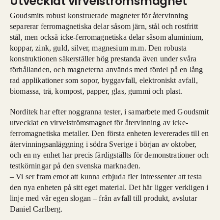
Utvecklat virvelströmsmagnet
Goudsmits robust konstruerade magneter för återvinning
separerar ferromagnetiska delar såsom järn, stål och rostfritt
stål, men också icke-ferromagnetiska delar såsom aluminium,
koppar, zink, guld, silver, magnesium m.m. Den robusta
konstruktionen säkerställer hög prestanda även under svåra
förhållanden, och magneterna används med fördel på en lång
rad applikationer som sopor, byggavfall, elektroniskt avfall,
biomassa, trä, kompost, papper, glas, gummi och plast.
Norditek har efter noggranna tester, i samarbete med Goudsmit
utvecklat en virvelströmsmagnet för återvinning av icke-
ferromagnetiska metaller. Den första enheten levererades till en
återvinningsanläggning i södra Sverige i början av oktober,
och en ny enhet har precis färdigställts för demonstrationer och
testkörningar på den svenska marknaden.
– Vi ser fram emot att kunna erbjuda fler intressenter att testa
den nya enheten på sitt eget material. Det här ligger verkligen i
linje med vår egen slogan – från avfall till produkt, avslutar
Daniel Carlberg.