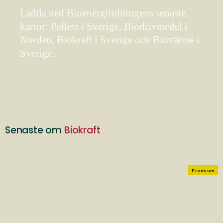
Ladda ned Bioenergitidningens senaste
kartor: Pellets i Sverige, Biodrivmedel i
Norden, Biokraft i Sverige och Biovärme i
Sverige.
Senaste om
Biokraft
Premium