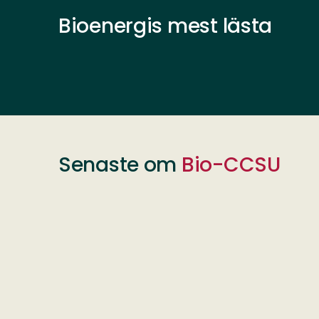
Bioenergis mest lästa
Senaste om
Bio-CCSU