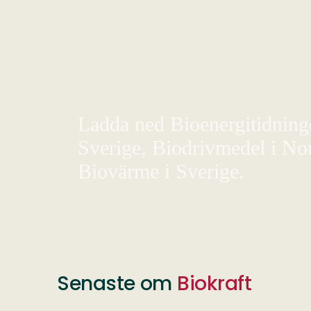
Ladda ned Bioenergitidningen
Sverige, Biodrivmedel i Nor
Biovärme i Sverige.
Senaste om
Biokraft