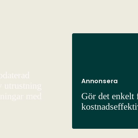
pdaterad
Annonsera
v utrustning
sningar med
Gör det enkelt f
kostnadseffekt