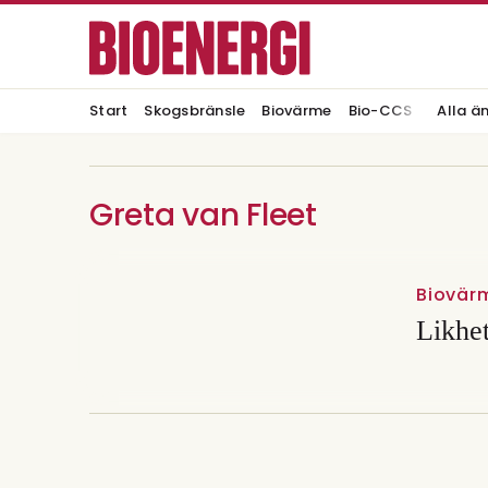
Start
Skogsbränsle
Biovärme
Bio-CCS
Alla ä
Greta van Fleet
Biovär
Likhe