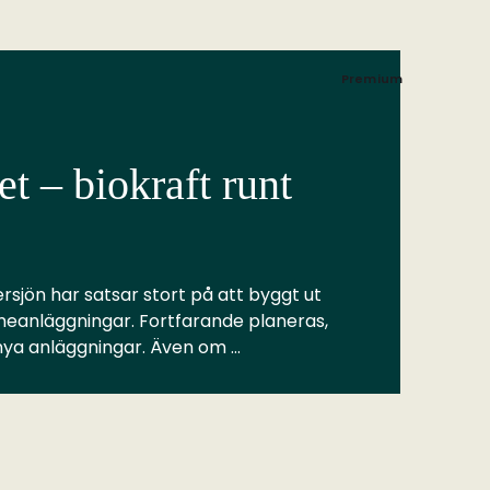
Premium
t – biokraft runt
rsjön har satsar stort på att byggt ut
meanläggningar. Fortfarande planeras,
 nya anläggningar. Även om …