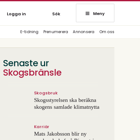
Meny
Logga in
Sök
E-tidning
Prenumerera
Annonsera
Om oss
Senaste ur
Skogsbränsle
Skogsbruk
Skogsstyrelsen ska beräkna
skogens samlade klimatnytta
Karriär
Mats Jakobsson blir ny