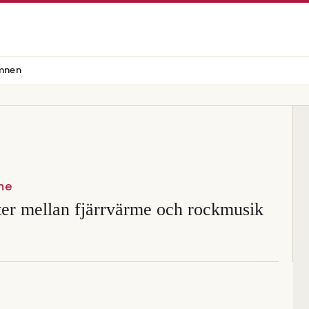
mnen
me
ter mellan fjärrvärme och rockmusik