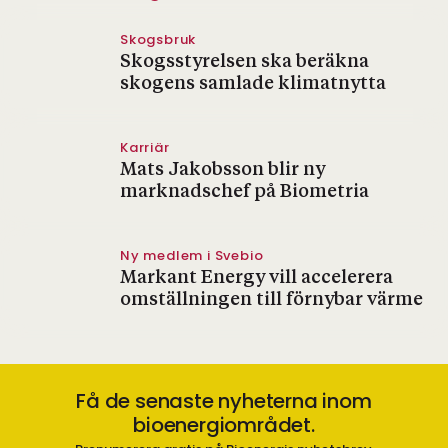
Skogsbruk
Skogsstyrelsen ska beräkna
skogens samlade klimatnytta
Karriär
Mats Jakobsson blir ny
marknadschef på Biometria
Ny medlem i Svebio
Markant Energy vill accelerera
omställningen till förnybar värme
Få de senaste nyheterna inom
bioenergiområdet.