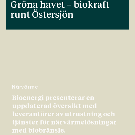
Gröna havet – biokraft
runt Östersjön
Närvärme
Bioenergi presenterar en
uppdaterad översikt med
leverantörer av utrustning och
tjänster för närvärmelösningar
med biobränsle.