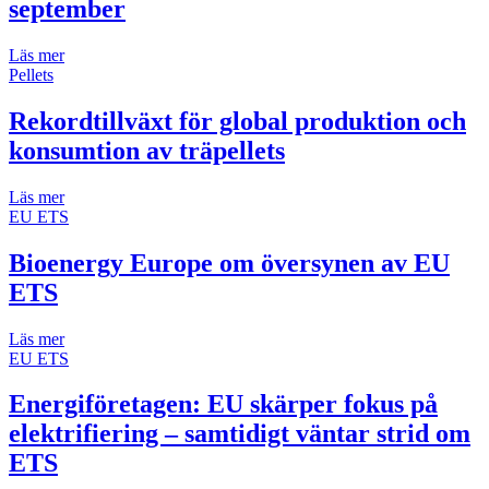
september
Läs mer
Pellets
Rekordtillväxt för global produktion och
konsumtion av träpellets
Läs mer
EU ETS
Bioenergy Europe om översynen av EU
ETS
Läs mer
EU ETS
Energiföretagen: EU skärper fokus på
elektrifiering – samtidigt väntar strid om
ETS