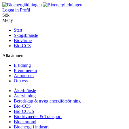
Logga in
Profil
Sök
Meny
Start
Skogsbränsle
Biovärme
Bio-CCS
Alla ämnen
E-tidning
Prenumerera
Annonsera
Om oss
Åkerbränsle
Återvinning
Beredskap & trygg energiförsörjning
Bio-CCS
Bio-CCUS
Biodrivmedel & Transport
Bioekonomi
Bioenergi i industri