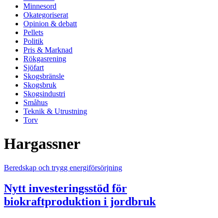
Minnesord
Okategoriserat
Opinion & debatt
Pellets
Politik
Pris & Marknad
Rökgasrening
Sjöfart
Skogsbränsle
Skogsbruk
Skogsindustri
Småhus
Teknik & Utrustning
Torv
Hargassner
Beredskap och trygg energiförsörjning
Nytt investeringsstöd för
biokraftproduktion i jordbruk