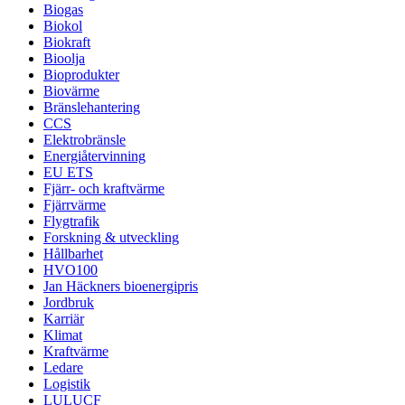
Biogas
Biokol
Biokraft
Bioolja
Bioprodukter
Biovärme
Bränslehantering
CCS
Elektrobränsle
Energiåtervinning
EU ETS
Fjärr- och kraftvärme
Fjärrvärme
Flygtrafik
Forskning & utveckling
Hållbarhet
HVO100
Jan Häckners bioenergipris
Jordbruk
Karriär
Klimat
Kraftvärme
Ledare
Logistik
LULUCF