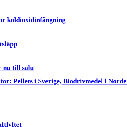
för koldioxidinfångning
tsläpp
nu till salu
or: Pellets i Sverige, Biodrivmedel i Norde
ftlyftet