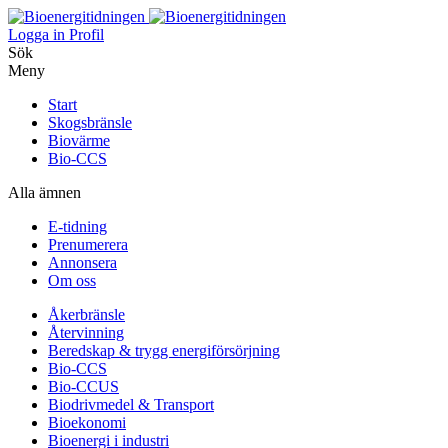
Logga in
Profil
Sök
Meny
Start
Skogsbränsle
Biovärme
Bio-CCS
Alla ämnen
E-tidning
Prenumerera
Annonsera
Om oss
Åkerbränsle
Återvinning
Beredskap & trygg energiförsörjning
Bio-CCS
Bio-CCUS
Biodrivmedel & Transport
Bioekonomi
Bioenergi i industri