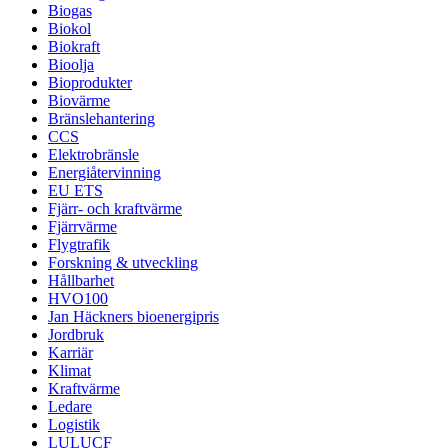
Biogas
Biokol
Biokraft
Bioolja
Bioprodukter
Biovärme
Bränslehantering
CCS
Elektrobränsle
Energiåtervinning
EU ETS
Fjärr- och kraftvärme
Fjärrvärme
Flygtrafik
Forskning & utveckling
Hållbarhet
HVO100
Jan Häckners bioenergipris
Jordbruk
Karriär
Klimat
Kraftvärme
Ledare
Logistik
LULUCF