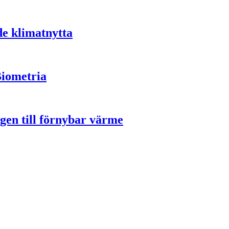
de klimatnytta
Biometria
gen till förnybar värme