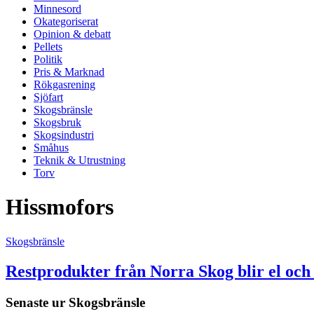
Minnesord
Okategoriserat
Opinion & debatt
Pellets
Politik
Pris & Marknad
Rökgasrening
Sjöfart
Skogsbränsle
Skogsbruk
Skogsindustri
Småhus
Teknik & Utrustning
Torv
Hissmofors
Skogsbränsle
Restprodukter från Norra Skog blir el oc
Senaste ur
Skogsbränsle