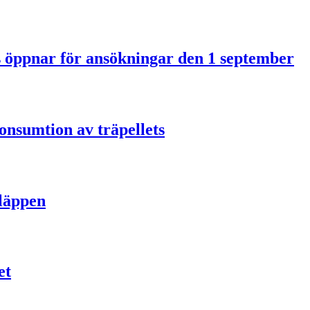
us öppnar för ansökningar den 1 september
onsumtion av träpellets
släppen
et