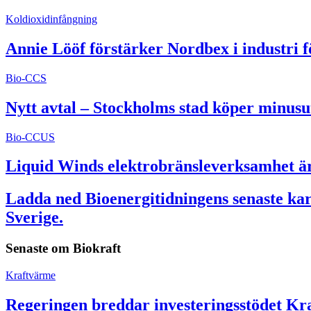
Koldioxidinfångning
Annie Lööf förstärker Nordbex i industri 
Bio-CCS
Nytt avtal – Stockholms stad köper minusu
Bio-CCUS
Liquid Winds elektrobränsleverksamhet är 
Ladda ned Bioenergitidningens senaste kart
Sverige.
Senaste om
Biokraft
Kraftvärme
Regeringen breddar investeringsstödet Kra