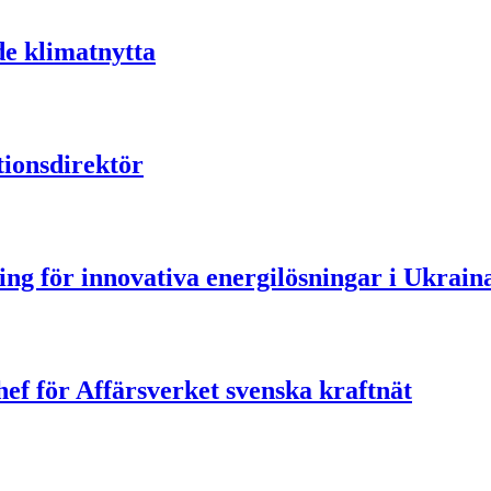
de klimatnytta
ionsdirektör
ning för innovativa energilösningar i Ukrain
ef för Affärsverket svenska kraftnät