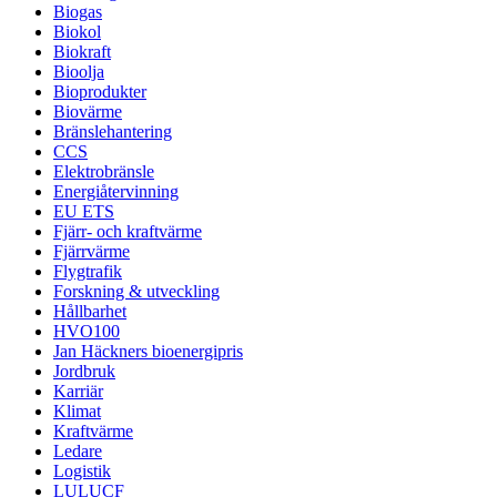
Biogas
Biokol
Biokraft
Bioolja
Bioprodukter
Biovärme
Bränslehantering
CCS
Elektrobränsle
Energiåtervinning
EU ETS
Fjärr- och kraftvärme
Fjärrvärme
Flygtrafik
Forskning & utveckling
Hållbarhet
HVO100
Jan Häckners bioenergipris
Jordbruk
Karriär
Klimat
Kraftvärme
Ledare
Logistik
LULUCF