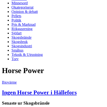
Minnesord
Okategoriserat
Opinion & debatt
Pellets
Politik
Pris & Marknad
Rökgasrening
Sjöfart
Skogsbränsle
Skogsbruk
Skogsindustri
Småhus
Teknik & Utrustning
Torv
Horse Power
Biovärme
Ingen Horse Power i Hällefors
Senaste ur
Skogsbränsle