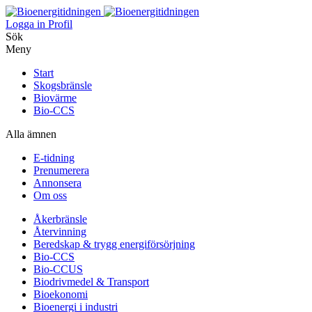
Logga in
Profil
Sök
Meny
Start
Skogsbränsle
Biovärme
Bio-CCS
Alla ämnen
E-tidning
Prenumerera
Annonsera
Om oss
Åkerbränsle
Återvinning
Beredskap & trygg energiförsörjning
Bio-CCS
Bio-CCUS
Biodrivmedel & Transport
Bioekonomi
Bioenergi i industri