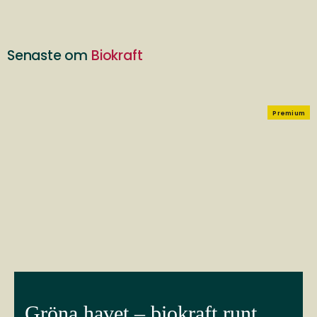
Senaste om
Biokraft
Premium
Gröna havet – biokraft runt