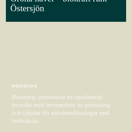
Östersjön
Närvärme
Bioenergi presenterar en uppdaterad
översikt med leverantörer av utrustning
och tjänster för närvärmelösningar med
biobränsle.