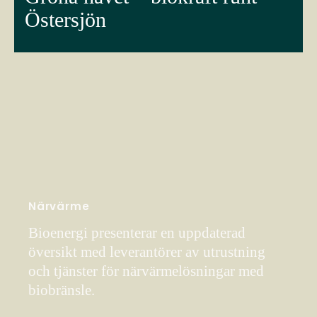
Östersjön
Närvärme
Bioenergi presenterar en uppdaterad
översikt med leverantörer av utrustning
och tjänster för närvärmelösningar med
biobränsle.