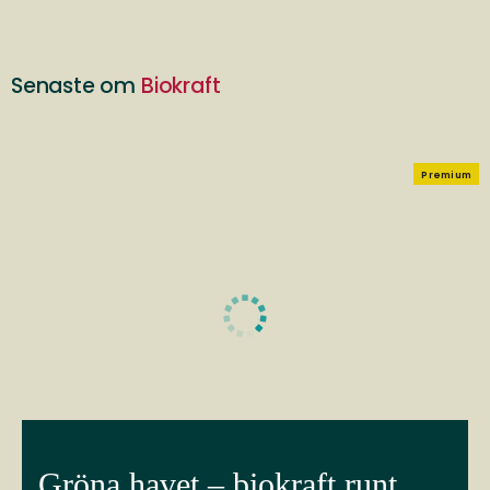
Senaste om
Biokraft
Premium
Gröna havet – biokraft runt