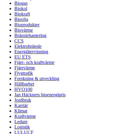
Biogas
Biokol
Biokraft
Bioolja
Bioprodukter
Biovärme
Bränslehantering
CCS
Elektrobränsle
Energiåtervinning
EU ETS
Fjärr- och kraftvärme
Fjärrvärme
Flygtrafik
Forskning & utveckling
Hållbarhet
HVO100
Jan Häckners bioenergipris
Jordbruk
Karriär
Klimat
Kraftvärme
Ledare
Logistik
LULUCF