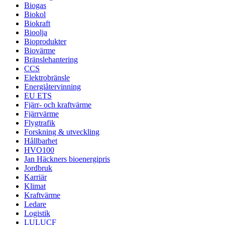
Biogas
Biokol
Biokraft
Bioolja
Bioprodukter
Biovärme
Bränslehantering
CCS
Elektrobränsle
Energiåtervinning
EU ETS
Fjärr- och kraftvärme
Fjärrvärme
Flygtrafik
Forskning & utveckling
Hållbarhet
HVO100
Jan Häckners bioenergipris
Jordbruk
Karriär
Klimat
Kraftvärme
Ledare
Logistik
LULUCF