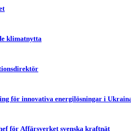
et
de klimatnytta
ionsdirektör
ning för innovativa energilösningar i Ukrain
ef för Affärsverket svenska kraftnät