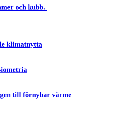
immer och kubb.
de klimatnytta
Biometria
gen till förnybar värme