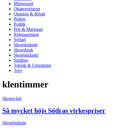
Minnesord
Okategoriserat
Opinion & debatt
Pellets
Politik
Pris & Marknad
Rökgasrening
Sjöfart
Skogsbränsle
Skogsbruk
Skogsindustri
Småhus
Teknik & Utrustning
Torv
klentimmer
Skogsvård
Så mycket höjs Södras virkespriser
Skogsbränsle