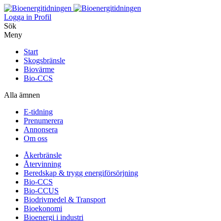
Logga in
Profil
Sök
Meny
Start
Skogsbränsle
Biovärme
Bio-CCS
Alla ämnen
E-tidning
Prenumerera
Annonsera
Om oss
Åkerbränsle
Återvinning
Beredskap & trygg energiförsörjning
Bio-CCS
Bio-CCUS
Biodrivmedel & Transport
Bioekonomi
Bioenergi i industri