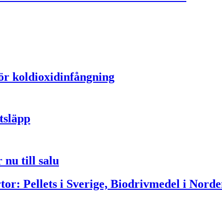
för koldioxidinfångning
tsläpp
nu till salu
or: Pellets i Sverige, Biodrivmedel i Norde