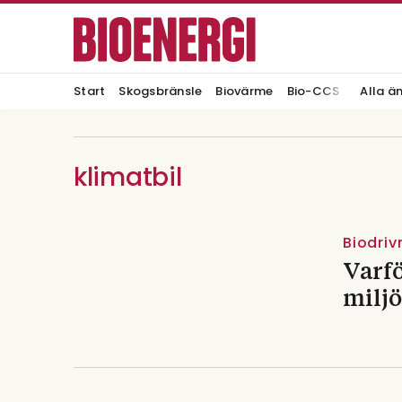
Start
Skogsbränsle
Biovärme
Bio-CCS
Alla ä
klimatbil
Biodri
Varfö
miljö