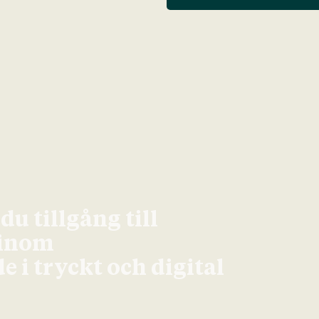
u tillgång till
 inom
 i tryckt och digital