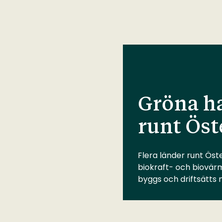
Gröna ha
runt Öst
Flera länder runt Öste
biokraft- och biovär
byggs och driftsätts