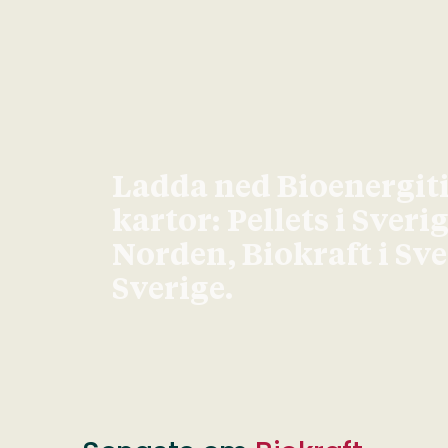
Ladda ned Bioenergit
kartor: Pellets i Sveri
Norden, Biokraft i Sv
Sverige.