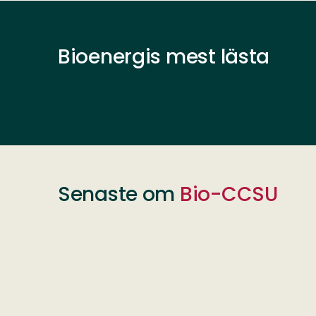
Bioenergis mest lästa
Senaste om
Bio-CCSU