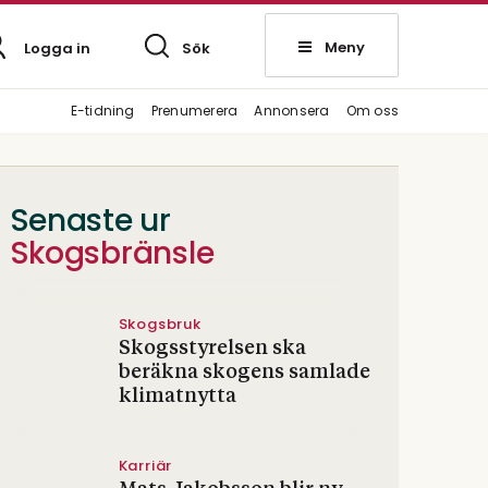
Meny
Logga in
Sök
E-tidning
Prenumerera
Annonsera
Om oss
Senaste ur
Skogsbränsle
Skogsbruk
Skogsstyrelsen ska
beräkna skogens samlade
klimatnytta
Karriär