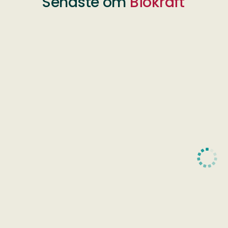
Senaste om
Biokraft