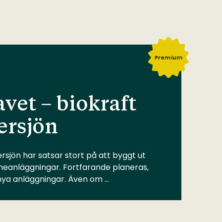
Premium
vet – biokraft
ersjön
rsjön har satsar stort på att byggt ut
meanläggningar. Fortfarande planeras,
 nya anläggningar. Även om …