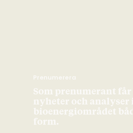
Prenumerera
Som prenumerant får d
nyheter och analyser
bioenergiområdet både
form.