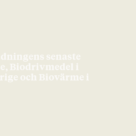
idningens senaste
ge, Biodrivmedel i
erige och Biovärme i