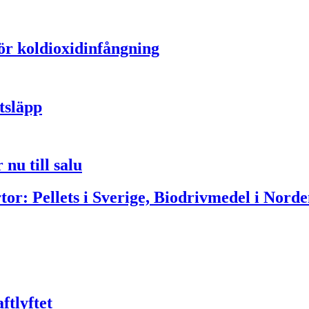
för koldioxidinfångning
tsläpp
nu till salu
or: Pellets i Sverige, Biodrivmedel i Norde
ftlyftet