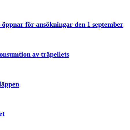
us öppnar för ansökningar den 1 september
onsumtion av träpellets
släppen
et