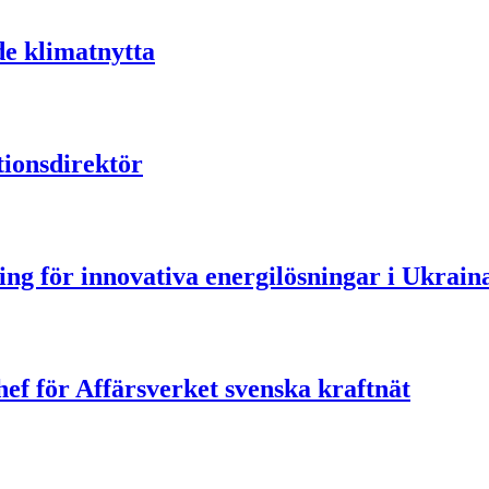
de klimatnytta
ionsdirektör
ning för innovativa energilösningar i Ukrain
ef för Affärsverket svenska kraftnät