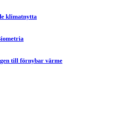
de klimatnytta
Biometria
gen till förnybar värme