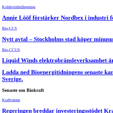
Koldioxidinfångning
Annie Lööf förstärker Nordbex i industri 
Bio-CCS
Nytt avtal – Stockholms stad köper minusu
Bio-CCUS
Liquid Winds elektrobränsleverksamhet är 
Ladda ned Bioenergitidningens senaste kart
Sverige.
Senaste om
Biokraft
Kraftvärme
Regeringen breddar investeringsstödet Kra