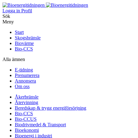
Logga in
Profil
Sök
Meny
Start
Skogsbränsle
Biovärme
Bio-CCS
Alla ämnen
E-tidning
Prenumerera
Annonsera
Om oss
Åkerbränsle
Återvinning
Beredskap & trygg energiförsörjning
Bio-CCS
Bio-CCUS
Biodrivmedel & Transport
Bioekonomi
Bioenergi i industri