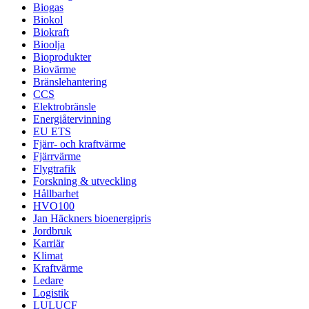
Biogas
Biokol
Biokraft
Bioolja
Bioprodukter
Biovärme
Bränslehantering
CCS
Elektrobränsle
Energiåtervinning
EU ETS
Fjärr- och kraftvärme
Fjärrvärme
Flygtrafik
Forskning & utveckling
Hållbarhet
HVO100
Jan Häckners bioenergipris
Jordbruk
Karriär
Klimat
Kraftvärme
Ledare
Logistik
LULUCF