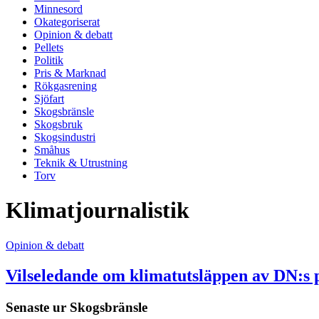
Minnesord
Okategoriserat
Opinion & debatt
Pellets
Politik
Pris & Marknad
Rökgasrening
Sjöfart
Skogsbränsle
Skogsbruk
Skogsindustri
Småhus
Teknik & Utrustning
Torv
Klimatjournalistik
Opinion & debatt
Vilseledande om klimatutsläppen av DN:s p
Senaste ur
Skogsbränsle