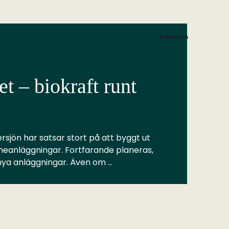
Premium
t – biokraft runt
rsjön har satsar stort på att byggt ut
meanläggningar. Fortfarande planeras,
 nya anläggningar. Även om …