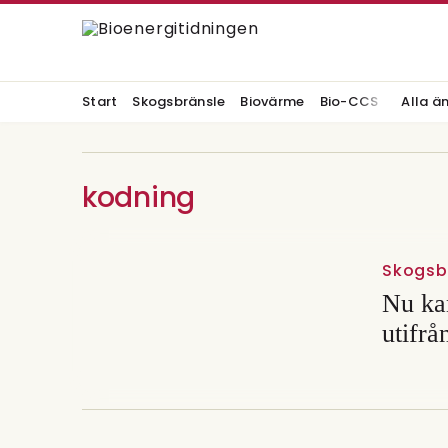
Start
Skogsbränsle
Biovärme
Bio-CCS
Alla ä
kodning
Skogsb
Nu kan
utifrå