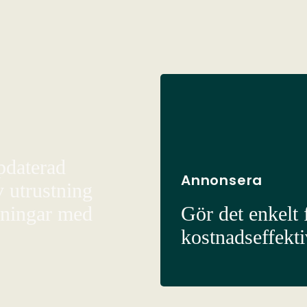
pdaterad
Annonsera
v utrustning
sningar med
Gör det enkelt f
kostnadseffekt