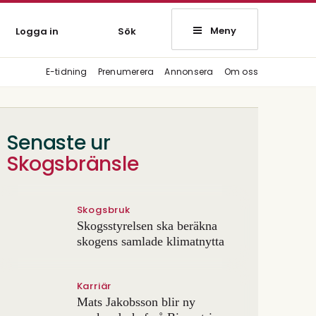
Meny
Logga in
Sök
E-tidning
Prenumerera
Annonsera
Om oss
Senaste ur
Skogsbränsle
Skogsbruk
Skogsstyrelsen ska beräkna
skogens samlade klimatnytta
Karriär
Mats Jakobsson blir ny