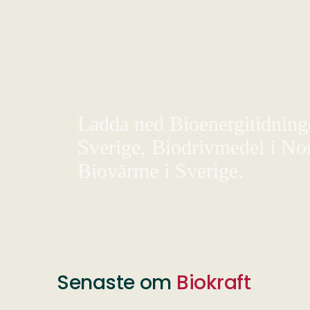
Ladda ned Bioenergitidningen
Sverige, Biodrivmedel i Nor
Biovärme i Sverige.
Senaste om
Biokraft