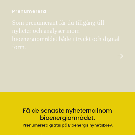
Prenumerera
Som prenumerant får du tillgång till
nyheter och analyser inom
bioenergiområdet både i tryckt och digital
form.
Få de senaste nyheterna inom
bioenergiområdet.
Prenumerera gratis på Bioenergis nyhetsbrev.