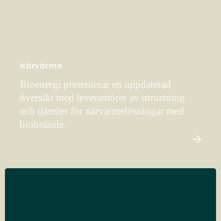
Närvärme
Bioenergi presenterar en uppdaterad
översikt med leverantörer av utrustning
och tjänster för närvärmelösningar med
biobränsle.