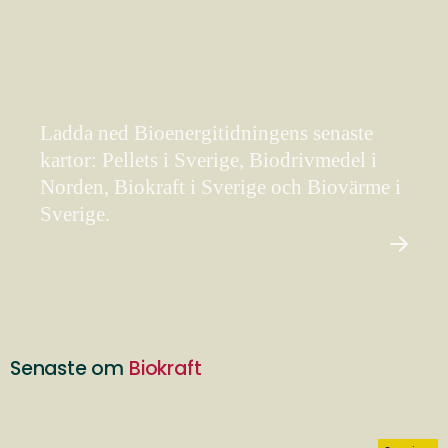
Ladda ned Bioenergitidningens senaste
kartor: Pellets i Sverige, Biodrivmedel i
Norden, Biokraft i Sverige och Biovärme i
Sverige.
Senaste om
Biokraft