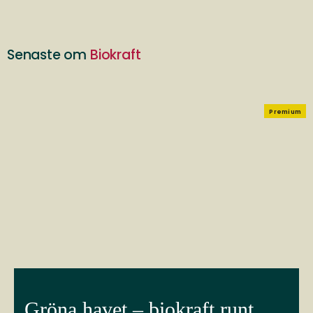
Senaste om
Biokraft
Premium
Gröna havet – biokraft runt