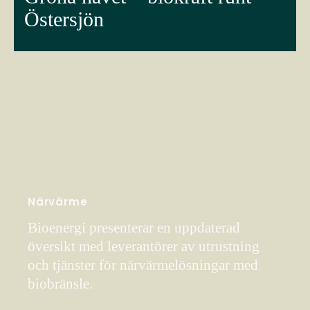
Östersjön
Närvärme
Bioenergi presenterar en uppdaterad
översikt med leverantörer av utrustning
och tjänster för närvärmelösningar med
biobränsle.