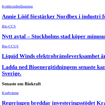
Koldioxidinfångning
Annie Lööf förstärker Nordbex i industri 
Bio-CCS
Nytt avtal – Stockholms stad köper minusu
Bio-CCUS
Liquid Winds elektrobränsleverksamhet är 
Ladda ned Bioenergitidningens senaste kart
Sverige.
Senaste om
Biokraft
Kraftvärme
Regeringen breddar investeringsstödet Kra