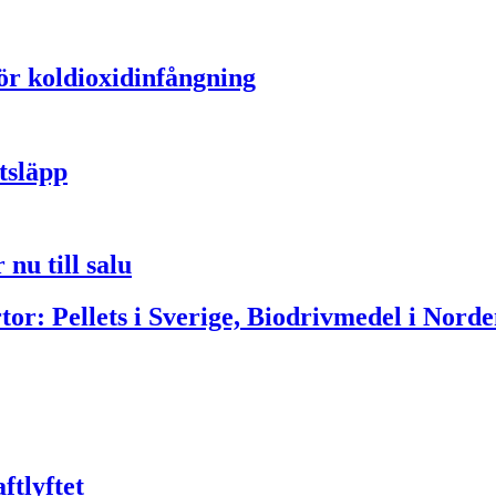
för koldioxidinfångning
tsläpp
nu till salu
or: Pellets i Sverige, Biodrivmedel i Norde
ftlyftet