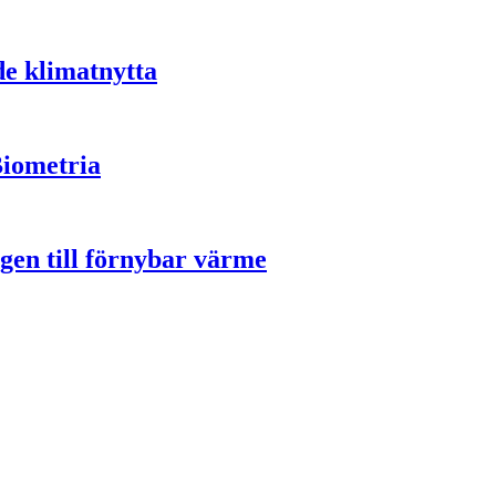
de klimatnytta
Biometria
gen till förnybar värme