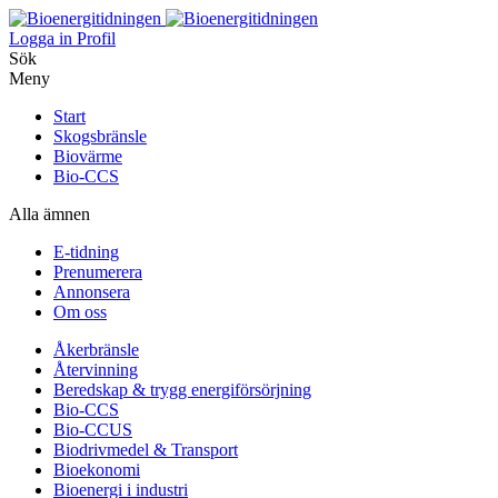
Logga in
Profil
Sök
Meny
Start
Skogsbränsle
Biovärme
Bio-CCS
Alla ämnen
E-tidning
Prenumerera
Annonsera
Om oss
Åkerbränsle
Återvinning
Beredskap & trygg energiförsörjning
Bio-CCS
Bio-CCUS
Biodrivmedel & Transport
Bioekonomi
Bioenergi i industri