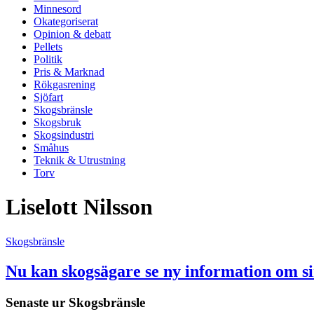
Minnesord
Okategoriserat
Opinion & debatt
Pellets
Politik
Pris & Marknad
Rökgasrening
Sjöfart
Skogsbränsle
Skogsbruk
Skogsindustri
Småhus
Teknik & Utrustning
Torv
Liselott Nilsson
Skogsbränsle
Nu kan skogsägare se ny information om si
Senaste ur
Skogsbränsle