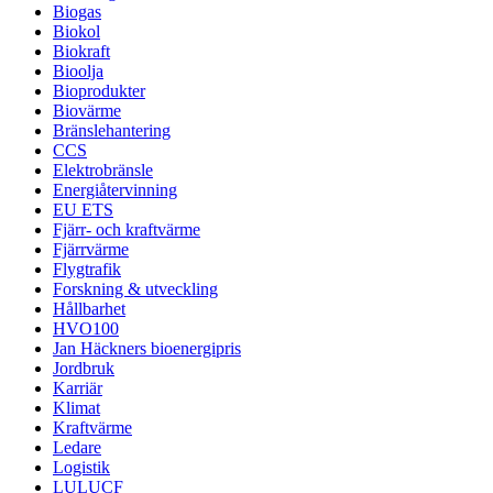
Biogas
Biokol
Biokraft
Bioolja
Bioprodukter
Biovärme
Bränslehantering
CCS
Elektrobränsle
Energiåtervinning
EU ETS
Fjärr- och kraftvärme
Fjärrvärme
Flygtrafik
Forskning & utveckling
Hållbarhet
HVO100
Jan Häckners bioenergipris
Jordbruk
Karriär
Klimat
Kraftvärme
Ledare
Logistik
LULUCF