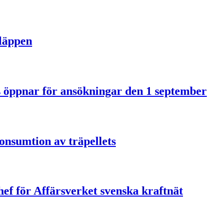
släppen
us öppnar för ansökningar den 1 september
onsumtion av träpellets
ef för Affärsverket svenska kraftnät