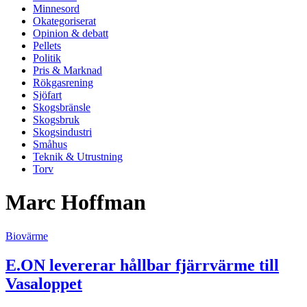
Minnesord
Okategoriserat
Opinion & debatt
Pellets
Politik
Pris & Marknad
Rökgasrening
Sjöfart
Skogsbränsle
Skogsbruk
Skogsindustri
Småhus
Teknik & Utrustning
Torv
Marc Hoffman
Biovärme
E.ON levererar hållbar fjärrvärme till
Vasaloppet