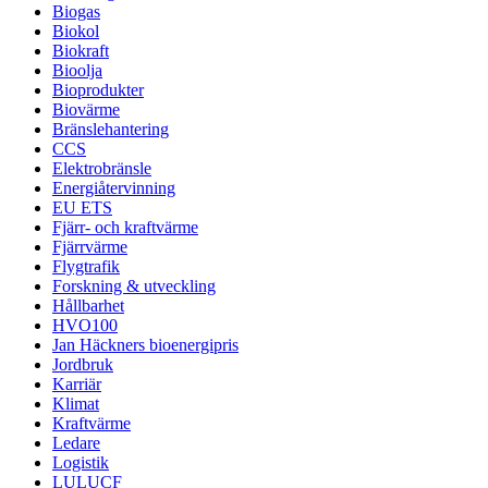
Biogas
Biokol
Biokraft
Bioolja
Bioprodukter
Biovärme
Bränslehantering
CCS
Elektrobränsle
Energiåtervinning
EU ETS
Fjärr- och kraftvärme
Fjärrvärme
Flygtrafik
Forskning & utveckling
Hållbarhet
HVO100
Jan Häckners bioenergipris
Jordbruk
Karriär
Klimat
Kraftvärme
Ledare
Logistik
LULUCF