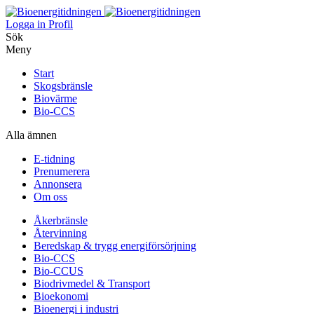
Logga in
Profil
Sök
Meny
Start
Skogsbränsle
Biovärme
Bio-CCS
Alla ämnen
E-tidning
Prenumerera
Annonsera
Om oss
Åkerbränsle
Återvinning
Beredskap & trygg energiförsörjning
Bio-CCS
Bio-CCUS
Biodrivmedel & Transport
Bioekonomi
Bioenergi i industri