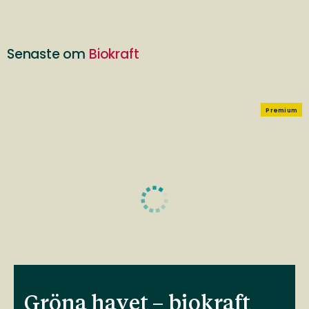
Senaste om
Biokraft
Premium
Gröna havet – biokraft