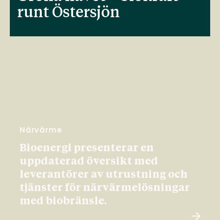
runt Östersjön
Närvärme
Bioenergi presenterar en
uppdaterad översikt med
leverantörer av utrustning och
tjänster för närvärmelösningar
med biobränsle.