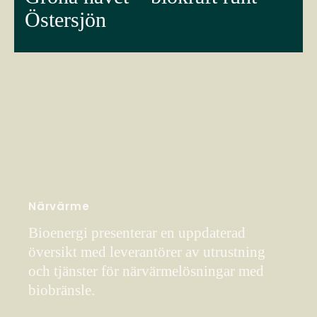
Östersjön
Närvärme
Bioenergi presenterar en uppdaterad
översikt med leverantörer av utrustning
och tjänster för närvärmelösningar med
biobränsle.