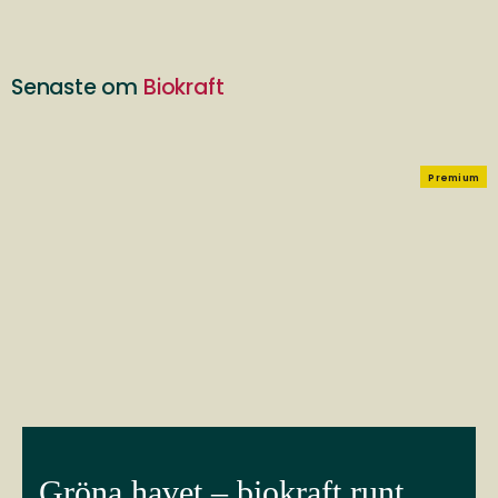
Senaste om
Biokraft
Premium
Gröna havet – biokraft runt