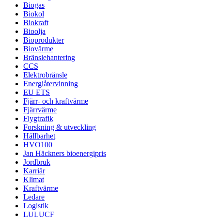
Biogas
Biokol
Biokraft
Bioolja
Bioprodukter
Biovärme
Bränslehantering
CCS
Elektrobränsle
Energiåtervinning
EU ETS
Fjärr- och kraftvärme
Fjärrvärme
Flygtrafik
Forskning & utveckling
Hållbarhet
HVO100
Jan Häckners bioenergipris
Jordbruk
Karriär
Klimat
Kraftvärme
Ledare
Logistik
LULUCF