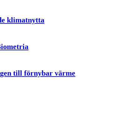
de klimatnytta
Biometria
gen till förnybar värme