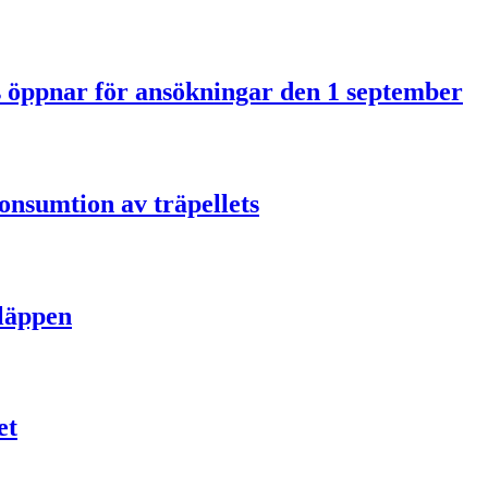
us öppnar för ansökningar den 1 september
onsumtion av träpellets
släppen
et