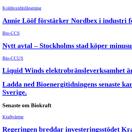
Koldioxidinfångning
Annie Lööf förstärker Nordbex i industri 
Bio-CCS
Nytt avtal – Stockholms stad köper minusu
Bio-CCUS
Liquid Winds elektrobränsleverksamhet är 
Ladda ned Bioenergitidningens senaste kart
Sverige.
Senaste om
Biokraft
Kraftvärme
Regeringen breddar investeringsstödet Kra