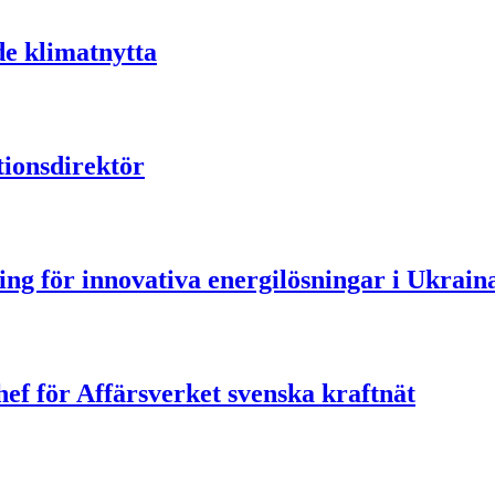
de klimatnytta
ionsdirektör
ning för innovativa energilösningar i Ukrain
ef för Affärsverket svenska kraftnät