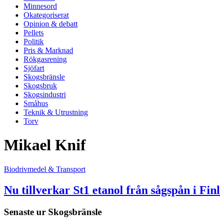
Minnesord
Okategoriserat
Opinion & debatt
Pellets
Politik
Pris & Marknad
Rökgasrening
Sjöfart
Skogsbränsle
Skogsbruk
Skogsindustri
Småhus
Teknik & Utrustning
Torv
Mikael Knif
Biodrivmedel & Transport
Nu tillverkar St1 etanol från sågspån i Fin
Senaste ur
Skogsbränsle