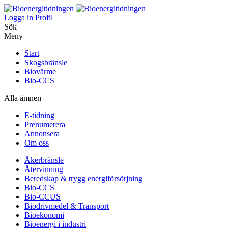
Logga in
Profil
Sök
Meny
Start
Skogsbränsle
Biovärme
Bio-CCS
Alla ämnen
E-tidning
Prenumerera
Annonsera
Om oss
Åkerbränsle
Återvinning
Beredskap & trygg energiförsörjning
Bio-CCS
Bio-CCUS
Biodrivmedel & Transport
Bioekonomi
Bioenergi i industri