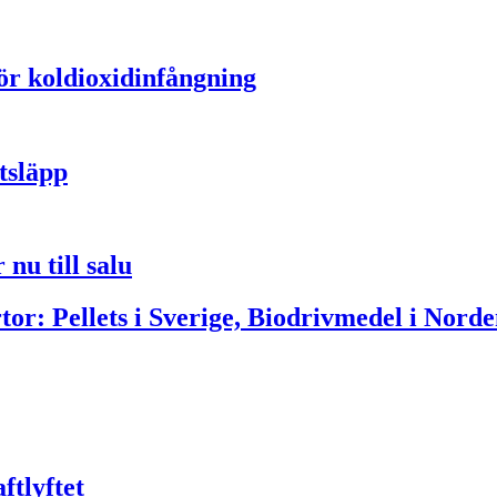
för koldioxidinfångning
tsläpp
nu till salu
or: Pellets i Sverige, Biodrivmedel i Norde
ftlyftet