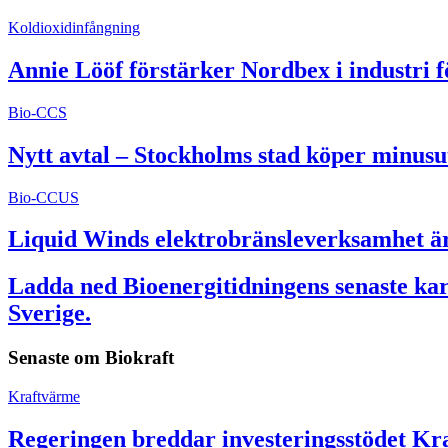
Koldioxidinfångning
Annie Lööf förstärker Nordbex i industri 
Bio-CCS
Nytt avtal – Stockholms stad köper minusu
Bio-CCUS
Liquid Winds elektrobränsleverksamhet är 
Ladda ned Bioenergitidningens senaste kart
Sverige.
Senaste om
Biokraft
Kraftvärme
Regeringen breddar investeringsstödet Kra