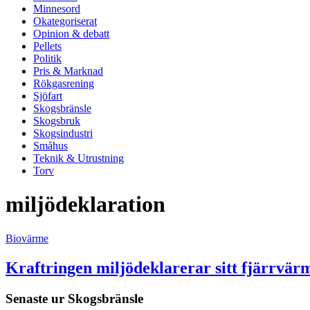
Minnesord
Okategoriserat
Opinion & debatt
Pellets
Politik
Pris & Marknad
Rökgasrening
Sjöfart
Skogsbränsle
Skogsbruk
Skogsindustri
Småhus
Teknik & Utrustning
Torv
miljödeklaration
Biovärme
Kraftringen miljödeklarerar sitt fjärrvär
Senaste ur
Skogsbränsle