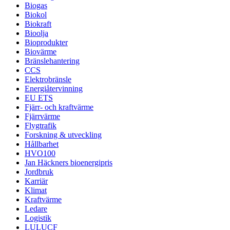
Biogas
Biokol
Biokraft
Bioolja
Bioprodukter
Biovärme
Bränslehantering
CCS
Elektrobränsle
Energiåtervinning
EU ETS
Fjärr- och kraftvärme
Fjärrvärme
Flygtrafik
Forskning & utveckling
Hållbarhet
HVO100
Jan Häckners bioenergipris
Jordbruk
Karriär
Klimat
Kraftvärme
Ledare
Logistik
LULUCF