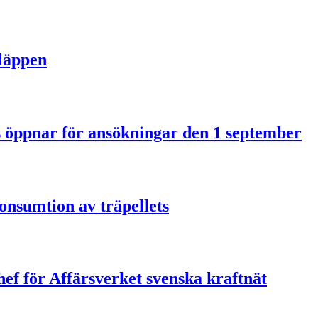
släppen
us öppnar för ansökningar den 1 september
onsumtion av träpellets
ef för Affärsverket svenska kraftnät