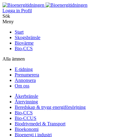
Logga in
Profil
Sök
Meny
Start
Skogsbränsle
Biovärme
Bio-CCS
Alla ämnen
E-tidning
Prenumerera
Annonsera
Om oss
Åkerbränsle
Återvinning
Beredskap & trygg energiförsörjning
Bio-CCS
Bio-CCUS
Biodrivmedel & Transport
Bioekonomi
Bioenergi i industri