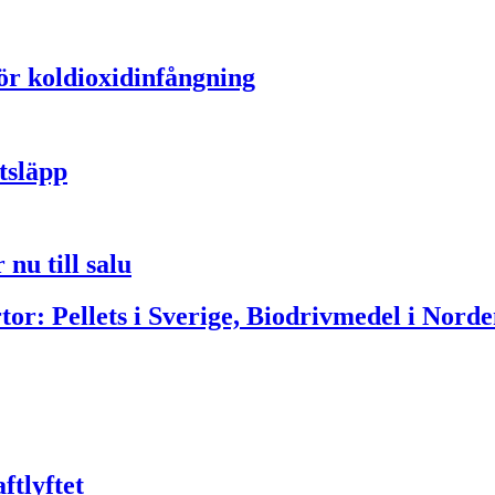
för koldioxidinfångning
tsläpp
nu till salu
or: Pellets i Sverige, Biodrivmedel i Norde
ftlyftet