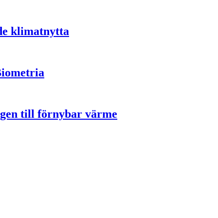
de klimatnytta
Biometria
gen till förnybar värme