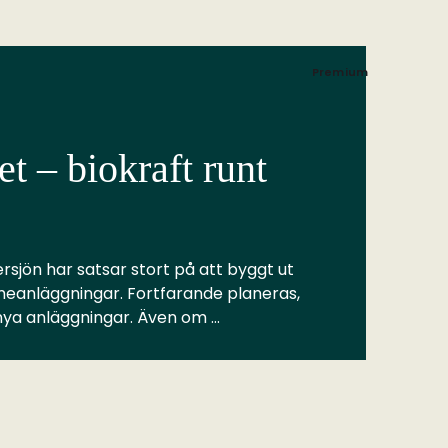
Premium
t – biokraft runt
rsjön har satsar stort på att byggt ut
meanläggningar. Fortfarande planeras,
 nya anläggningar. Även om …