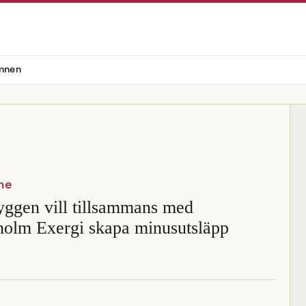
mnen
me
yggen vill tillsammans med
holm Exergi skapa minusutsläpp