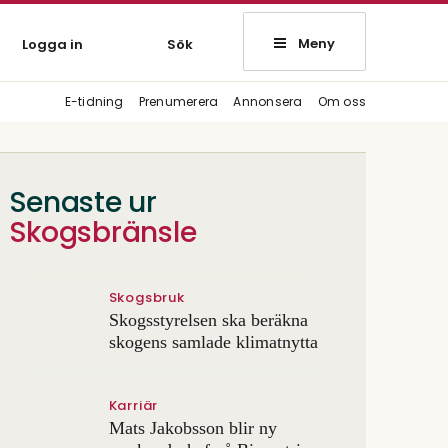
Meny
Logga in
Sök
E-tidning
Prenumerera
Annonsera
Om oss
Senaste ur
Skogsbränsle
Skogsbruk
Skogsstyrelsen ska beräkna
skogens samlade klimatnytta
Karriär
Mats Jakobsson blir ny