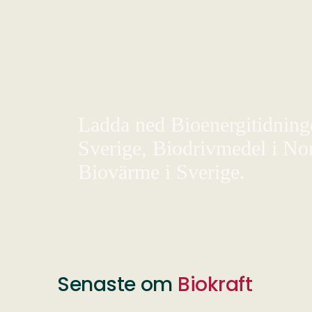
Ladda ned Bioenergitidningen
Sverige, Biodrivmedel i Nor
Biovärme i Sverige.
Senaste om
Biokraft