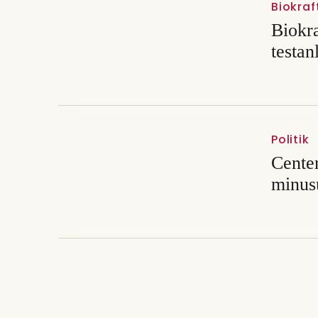
Biokraf
Biokr
testan
Politik
Center
minus