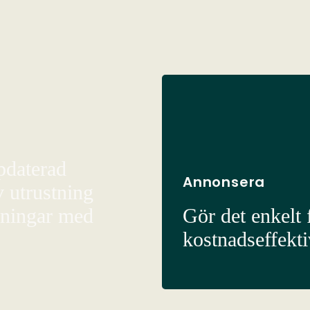
pdaterad
Annonsera
v utrustning
sningar med
Gör det enkelt f
kostnadseffekt