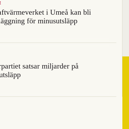
t
aftvärmeverket i Umeå kan bli
läggning för minusutsläpp
partiet satsar miljarder på
utsläpp