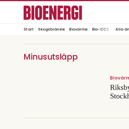
Start
Skogsbränsle
Biovärme
Bio-CCS
Alla ä
Minusutsläpp
Biovär
Riksb
Stock