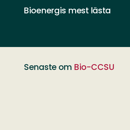
Bioenergis mest lästa
Senaste om
Bio-CCSU