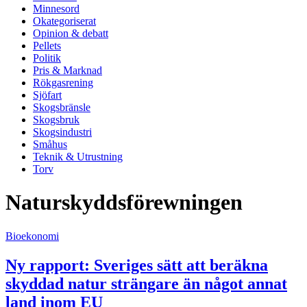
Minnesord
Okategoriserat
Opinion & debatt
Pellets
Politik
Pris & Marknad
Rökgasrening
Sjöfart
Skogsbränsle
Skogsbruk
Skogsindustri
Småhus
Teknik & Utrustning
Torv
Naturskyddsförewningen
Bioekonomi
Ny rapport: Sveriges sätt att beräkna
skyddad natur strängare än något annat
land inom EU