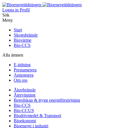
Logga in
Profil
Sök
Meny
Start
Skogsbränsle
Biovärme
Bio-CCS
Alla ämnen
E-tidning
Prenumerera
Annonsera
Om oss
Åkerbränsle
Återvinning
Beredskap & trygg energiförsörjning
Bio-CCS
Bio-CCUS
Biodrivmedel & Transport
Bioekonomi
Bioenergi i industri