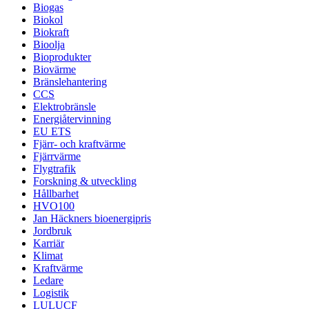
Biogas
Biokol
Biokraft
Bioolja
Bioprodukter
Biovärme
Bränslehantering
CCS
Elektrobränsle
Energiåtervinning
EU ETS
Fjärr- och kraftvärme
Fjärrvärme
Flygtrafik
Forskning & utveckling
Hållbarhet
HVO100
Jan Häckners bioenergipris
Jordbruk
Karriär
Klimat
Kraftvärme
Ledare
Logistik
LULUCF