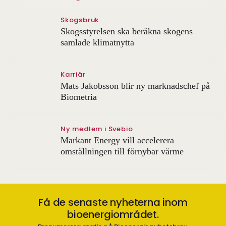
Skogsbruk
Skogsstyrelsen ska beräkna skogens
samlade klimatnytta
Karriär
Mats Jakobsson blir ny marknadschef på
Biometria
Ny medlem i Svebio
Markant Energy vill accelerera
omställningen till förnybar värme
Få de senaste nyheterna inom
bioenergiområdet.