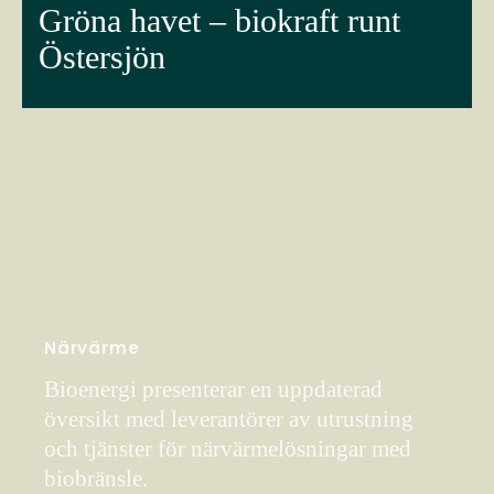
Gröna havet – biokraft runt
Östersjön
Närvärme
Bioenergi presenterar en uppdaterad
översikt med leverantörer av utrustning
och tjänster för närvärmelösningar med
biobränsle.