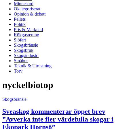
Minnesord
Okategoriserat
Opinion & debatt
Pellets
Politik
Pris & Marknad
Rökgasrening
Sjöfart
Skogsbränsle
Skogsbruk
Skogsindustri
Småhus
Teknik & Utrustning
Torv
nyckelbiotop
Skogsbränsle
Sveaskog kommenterar öppet brev
”Avverka inte fler värdefulla skogar i
Ekopark Hornsö”