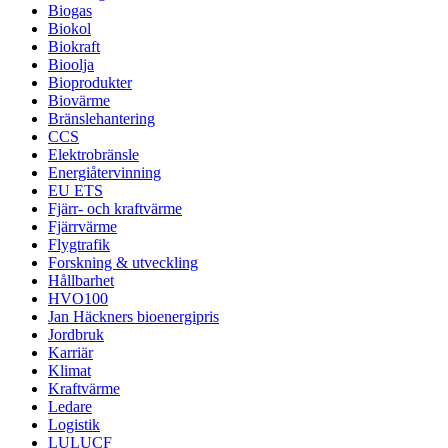
Biogas
Biokol
Biokraft
Bioolja
Bioprodukter
Biovärme
Bränslehantering
CCS
Elektrobränsle
Energiåtervinning
EU ETS
Fjärr- och kraftvärme
Fjärrvärme
Flygtrafik
Forskning & utveckling
Hållbarhet
HVO100
Jan Häckners bioenergipris
Jordbruk
Karriär
Klimat
Kraftvärme
Ledare
Logistik
LULUCF