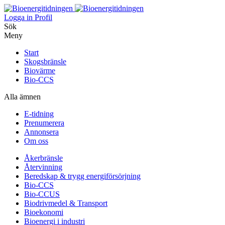
Logga in
Profil
Sök
Meny
Start
Skogsbränsle
Biovärme
Bio-CCS
Alla ämnen
E-tidning
Prenumerera
Annonsera
Om oss
Åkerbränsle
Återvinning
Beredskap & trygg energiförsörjning
Bio-CCS
Bio-CCUS
Biodrivmedel & Transport
Bioekonomi
Bioenergi i industri