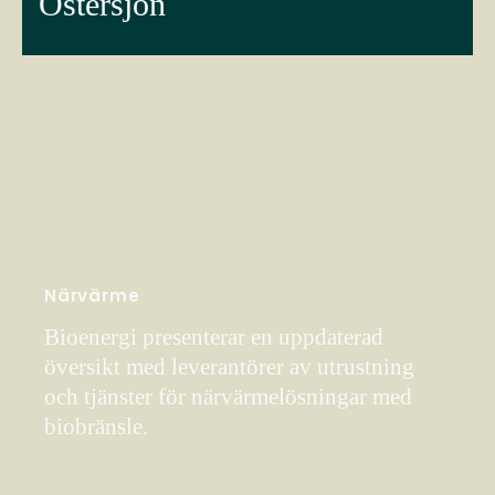
Östersjön
Närvärme
Bioenergi presenterar en uppdaterad
översikt med leverantörer av utrustning
och tjänster för närvärmelösningar med
biobränsle.