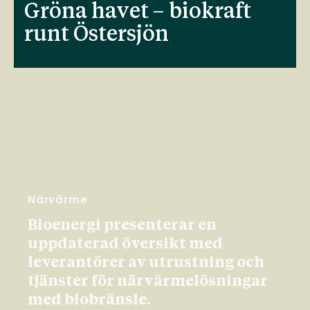
Gröna havet – biokraft
runt Östersjön
Närvärme
Bioenergi presenterar en
uppdaterad översikt med
leverantörer av utrustning och
tjänster för närvärmelösningar
med biobränsle.