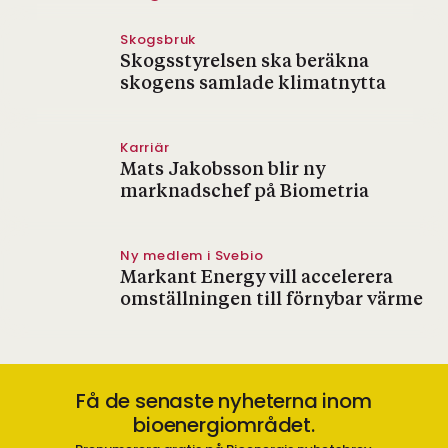
Skogsbruk
Skogsstyrelsen ska beräkna
skogens samlade klimatnytta
Karriär
Mats Jakobsson blir ny
marknadschef på Biometria
Ny medlem i Svebio
Markant Energy vill accelerera
omställningen till förnybar värme
Få de senaste nyheterna inom
bioenergiområdet.