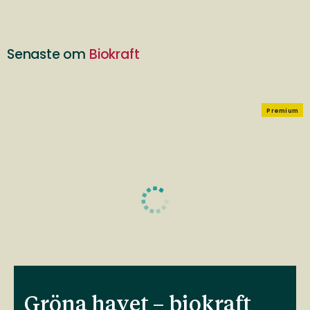
Senaste om
Biokraft
Premium
Gröna havet – biokraft