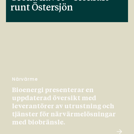
runt Östersjön
Närvärme
Bioenergi presenterar en
uppdaterad översikt med
leverantörer av utrustning och
tjänster för närvärmelösningar
med biobränsle.