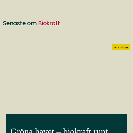
Senaste om
Biokraft
Premium
Gröna havet – biokraft runt