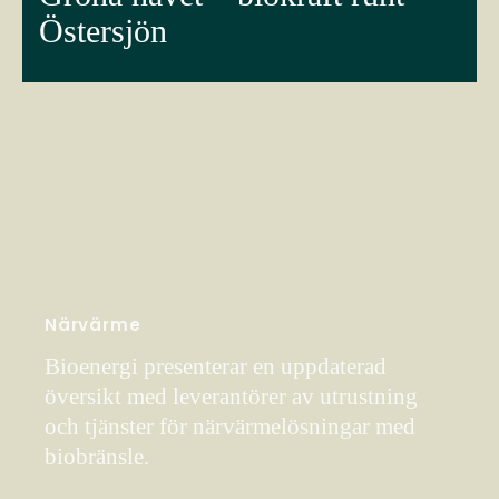
Östersjön
Närvärme
Bioenergi presenterar en uppdaterad
översikt med leverantörer av utrustning
och tjänster för närvärmelösningar med
biobränsle.