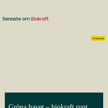
Senaste om
Biokraft
Premium
Gröna havet – biokraft runt