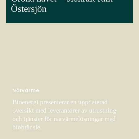
Östersjön
Närvärme
Bioenergi presenterar en uppdaterad
översikt med leverantörer av utrustning
och tjänster för närvärmelösningar med
biobränsle.