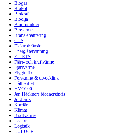
Biogas
Biokol
Biokraft
Bioolja
Bioprodukter
Biovärme
Bränslehantering
CCS
Elektrobränsle
Energiåtervinning
EU ETS
Fjärr- och kraftvärme
Fjärrvärme
Flygtrafik
Forskning & utveckling
Hållbarhet
HVO100
Jan Häckners bioenergipris
Jordbruk
Karriär
Klimat
Kraftvärme
Ledare
Logistik
LULUCF