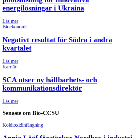
energilösningar i Ukraina
Läs mer
Bioekonomi
Negativt resultat för Södra i andra
kvartalet
Läs mer
Karriär
SCA utser ny hållbarhets- och
kommunikationsdirektör
Läs mer
Senaste om
Bio-CCSU
Koldioxidinfångning
Annie Lööf förstärker Nordbex i industri