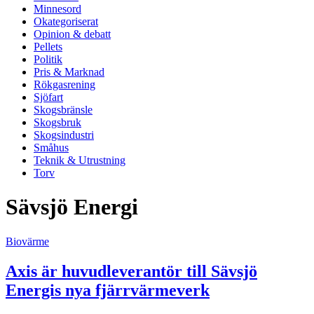
Minnesord
Okategoriserat
Opinion & debatt
Pellets
Politik
Pris & Marknad
Rökgasrening
Sjöfart
Skogsbränsle
Skogsbruk
Skogsindustri
Småhus
Teknik & Utrustning
Torv
Sävsjö Energi
Biovärme
Axis är huvudleverantör till Sävsjö
Energis nya fjärrvärmeverk