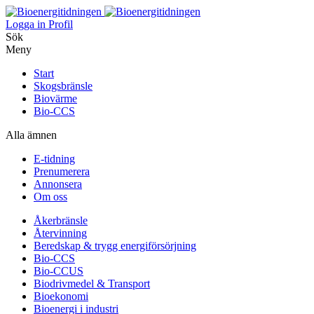
Logga in
Profil
Sök
Meny
Start
Skogsbränsle
Biovärme
Bio-CCS
Alla ämnen
E-tidning
Prenumerera
Annonsera
Om oss
Åkerbränsle
Återvinning
Beredskap & trygg energiförsörjning
Bio-CCS
Bio-CCUS
Biodrivmedel & Transport
Bioekonomi
Bioenergi i industri